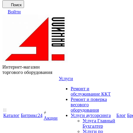
Поиск
Войти
Интернет-магазин
торгового оборудования
Услуги
Ремонт и
обслуживание ККТ
Ремонт и поверка
весового
оборудования
Каталог
Битрикс24
Услуги аутсорсинга
Блог
Бр
Акции
Услуга Главный
Бухгалтер
Услуги по