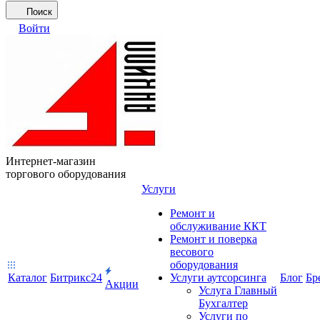
Поиск
Войти
Интернет-магазин
торгового оборудования
Услуги
Ремонт и
обслуживание ККТ
Ремонт и поверка
весового
оборудования
Каталог
Битрикс24
Услуги аутсорсинга
Блог
Бр
Акции
Услуга Главный
Бухгалтер
Услуги по