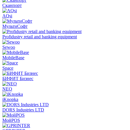
Сканпорт
AQsi
МультиСофт
Profidustry retail and banking equipment
Sewoo
MobileBase
Space
БИФИТ Бизнес
NEO
iKnopka
DORS Industries LTD
МойPOS