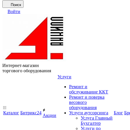
Поиск
Войти
Интернет-магазин
торгового оборудования
Услуги
Ремонт и
обслуживание ККТ
Ремонт и поверка
весового
оборудования
Каталог
Битрикс24
Услуги аутсорсинга
Блог
Бр
Акции
Услуга Главный
Бухгалтер
Услуги по