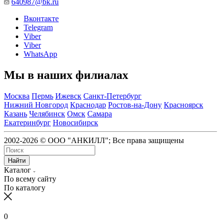
640987@bk.ru
Вконтакте
Telegram
Viber
Viber
WhatsApp
Мы в наших филиалах
Москва
Пермь
Ижевск
Санкт-Петербург
Нижний Новгород
Краснодар
Ростов-на-Дону
Красноярск
Казань
Челябинск
Омск
Самара
Екатеринбург
Новосибирск
2002-2026 © ООО "АНКИЛЛ"; Все права защищены
Найти
Каталог
По всему сайту
По каталогу
0