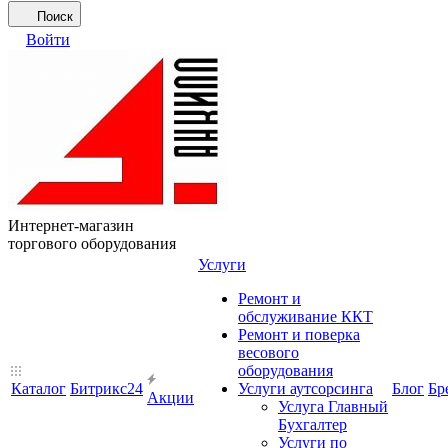
Поиск
Войти
Интернет-магазин
торгового оборудования
Услуги
Ремонт и
обслуживание ККТ
Ремонт и поверка
весового
оборудования
Каталог
Битрикс24
Услуги аутсорсинга
Блог
Бр
Акции
Услуга Главный
Бухгалтер
Услуги по