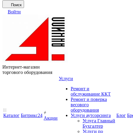
Поиск
Войти
Интернет-магазин
торгового оборудования
Услуги
Ремонт и
обслуживание ККТ
Ремонт и поверка
весового
оборудования
Каталог
Битрикс24
Услуги аутсорсинга
Блог
Бр
Акции
Услуга Главный
Бухгалтер
Услуги по