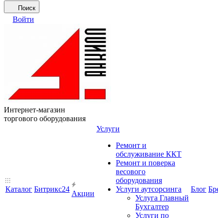
Поиск
Войти
Интернет-магазин
торгового оборудования
Услуги
Ремонт и
обслуживание ККТ
Ремонт и поверка
весового
оборудования
Каталог
Битрикс24
Услуги аутсорсинга
Блог
Бр
Акции
Услуга Главный
Бухгалтер
Услуги по