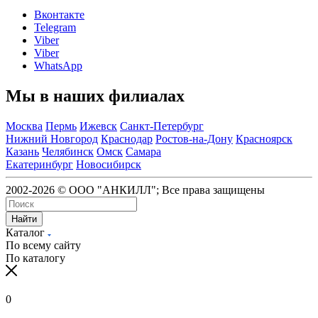
Вконтакте
Telegram
Viber
Viber
WhatsApp
Мы в наших филиалах
Москва
Пермь
Ижевск
Санкт-Петербург
Нижний Новгород
Краснодар
Ростов-на-Дону
Красноярск
Казань
Челябинск
Омск
Самара
Екатеринбург
Новосибирск
2002-2026 © ООО "АНКИЛЛ"; Все права защищены
Найти
Каталог
По всему сайту
По каталогу
0