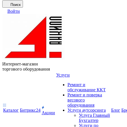
Поиск
Войти
Интернет-магазин
торгового оборудования
Услуги
Ремонт и
обслуживание ККТ
Ремонт и поверка
весового
оборудования
Каталог
Битрикс24
Услуги аутсорсинга
Блог
Бр
Акции
Услуга Главный
Бухгалтер
Услуги по