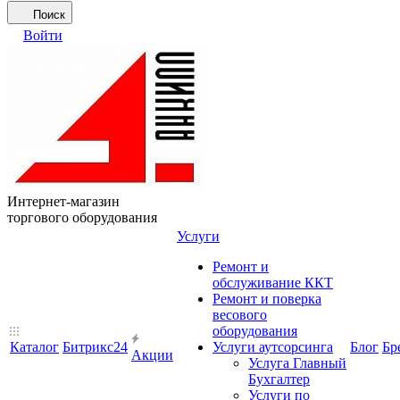
Поиск
Войти
Интернет-магазин
торгового оборудования
Услуги
Ремонт и
обслуживание ККТ
Ремонт и поверка
весового
оборудования
Каталог
Битрикс24
Услуги аутсорсинга
Блог
Бр
Акции
Услуга Главный
Бухгалтер
Услуги по