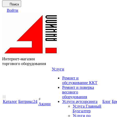
Поиск
Войти
Интернет-магазин
торгового оборудования
Услуги
Ремонт и
обслуживание ККТ
Ремонт и поверка
весового
оборудования
Каталог
Битрикс24
Услуги аутсорсинга
Блог
Бр
Акции
Услуга Главный
Бухгалтер
Услуги по