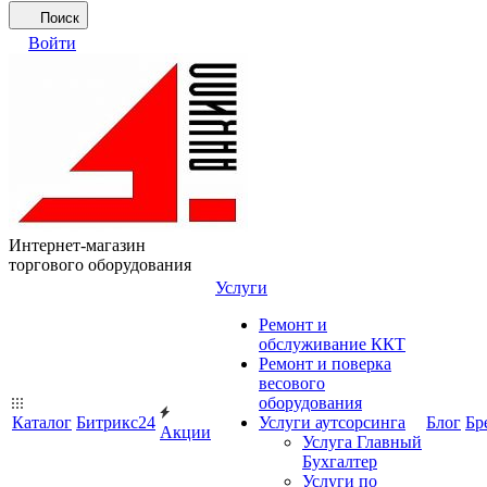
Поиск
Войти
Интернет-магазин
торгового оборудования
Услуги
Ремонт и
обслуживание ККТ
Ремонт и поверка
весового
оборудования
Каталог
Битрикс24
Услуги аутсорсинга
Блог
Бр
Акции
Услуга Главный
Бухгалтер
Услуги по