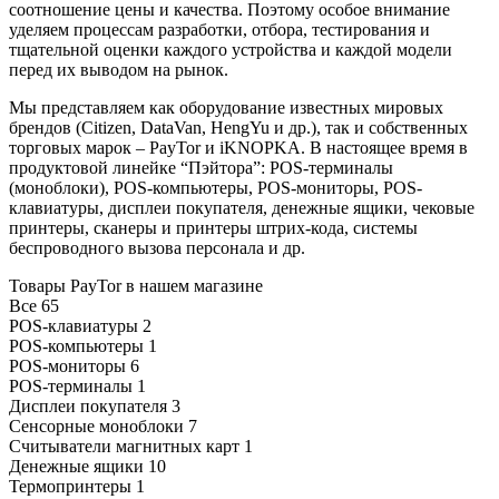
соотношение цены и качества. Поэтому особое внимание
уделяем процессам разработки, отбора, тестирования и
тщательной оценки каждого устройства и каждой модели
перед их выводом на рынок.
М
ы представляем как оборудование известных мировых
брендов (Citizen, DataVan, HengYu и др.), так и собственных
торговых марок – PayTor и iKNOPKA. В настоящее время в
продуктовой линейке “Пэйтора”: POS-терминалы
(моноблоки), POS-компьютеры, POS-мониторы, POS-
клавиатуры, дисплеи покупателя, денежные ящики, чековые
принтеры, сканеры и принтеры штрих-кода, системы
беспроводного вызова персонала и др.
Товары PayTor в нашем магазине
Все
65
POS-клавиатуры
2
POS-компьютеры
1
POS-мониторы
6
POS-терминалы
1
Дисплеи покупателя
3
Сенсорные моноблоки
7
Считыватели магнитных карт
1
Денежные ящики
10
Термопринтеры
1