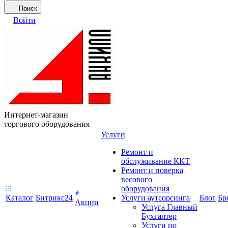
Поиск
Войти
Интернет-магазин
торгового оборудования
Услуги
Ремонт и
обслуживание ККТ
Ремонт и поверка
весового
оборудования
Каталог
Битрикс24
Услуги аутсорсинга
Блог
Бр
Акции
Услуга Главный
Бухгалтер
Услуги по