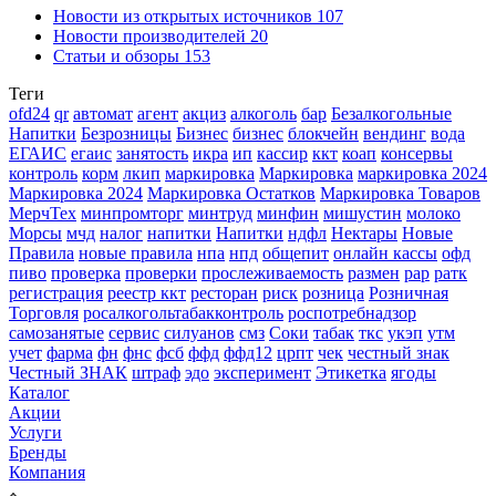
Новости из открытых источников
107
Новости производителей
20
Статьи и обзоры
153
Теги
ofd24
qr
автомат
агент
акциз
алкоголь
бар
Безалкогольные
Напитки
Безрозницы
Бизнес
бизнес
блокчейн
вендинг
вода
ЕГАИС
егаис
занятость
икра
ип
кассир
ккт
коап
консервы
контроль
корм
лкип
маркировка
Маркировка
маркировка 2024
Маркировка 2024
Маркировка Остатков
Маркировка Товаров
МерчТех
минпромторг
минтруд
минфин
мишустин
молоко
Морсы
мчд
налог
напитки
Напитки
ндфл
Нектары
Новые
Правила
новые правила
нпа
нпд
общепит
онлайн кассы
офд
пиво
проверка
проверки
прослеживаемость
размен
рар
ратк
регистрация
реестр ккт
ресторан
риск
розница
Розничная
Торговля
росалкогольтабакконтроль
роспотребнадзор
самозанятые
сервис
силуанов
смз
Соки
табак
ткс
укэп
утм
учет
фарма
фн
фнс
фсб
ффд
ффд12
црпт
чек
честный знак
Честный ЗНАК
штраф
эдо
эксперимент
Этикетка
ягоды
Каталог
Акции
Услуги
Бренды
Компания