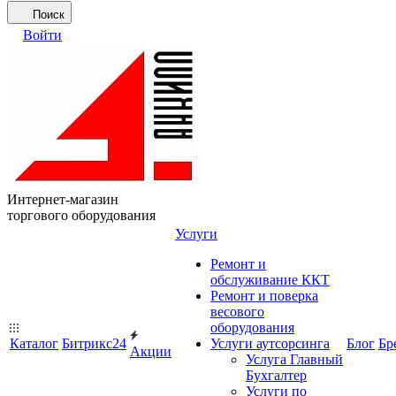
Поиск
Войти
Интернет-магазин
торгового оборудования
Услуги
Ремонт и
обслуживание ККТ
Ремонт и поверка
весового
оборудования
Каталог
Битрикс24
Услуги аутсорсинга
Блог
Бр
Акции
Услуга Главный
Бухгалтер
Услуги по