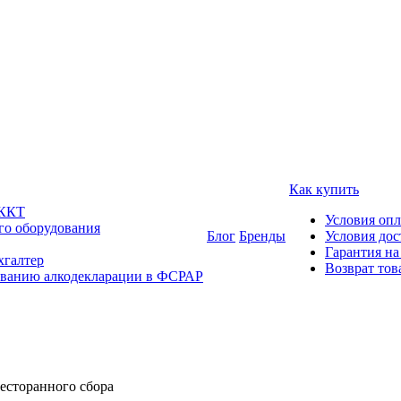
Как купить
 ККТ
Условия оп
го оборудования
Блог
Бренды
Условия дос
Гарантия на
хгалтер
Возврат тов
ованию алкодекларации в ФСРАР
ресторанного сбора