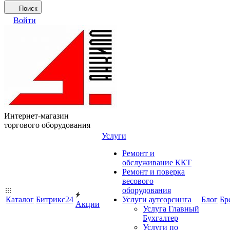
Поиск
Войти
Интернет-магазин
торгового оборудования
Услуги
Ремонт и
обслуживание ККТ
Ремонт и поверка
весового
оборудования
Каталог
Битрикс24
Услуги аутсорсинга
Блог
Бр
Акции
Услуга Главный
Бухгалтер
Услуги по