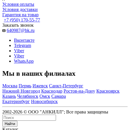
Условия оплаты
Условия доставки
Гарантия на товар
+7 (950) 170-55-77
Заказать звонок
640987@bk.ru
Вконтакте
Telegram
Viber
Viber
WhatsApp
Мы в наших филиалах
Москва
Пермь
Ижевск
Санкт-Петербург
Нижний Новгород
Краснодар
Ростов-на-Дону
Красноярск
Казань
Челябинск
Омск
Самара
Екатеринбург
Новосибирск
2002-2026 © ООО "АНКИЛЛ"; Все права защищены
Найти
Каталог