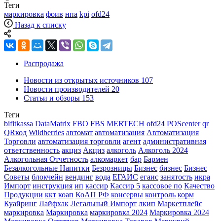
Теги
маркировка
фоив
нпа
kpi
ofd24
Назад к списку
Распродажа
Новости из открытых источников
107
Новости производителей
20
Статьи и обзоры
153
Теги
bifitkassa
DataMatrix
FBO
FBS
MERTECH
ofd24
POScenter
qr
QRкод
Wildberries
автомат
автоматизация
Автоматизация
Торговли
автоматизация торговли
агент
административная
ответственность
акциз
Акциз
алкоголь
Алкоголь 2024
Алкогольная Отчетность
алкомаркет
бар
Бармен
Безалкогольные Напитки
Безрозницы
Бизнес
бизнес
Бизнес
Советы
блокчейн
вендинг
вода
ЕГАИС
егаис
занятость
икра
Импорт
инструкция
ип
кассир
Кассир 5
кассовое по
Качество
Продукции
ккт
коап
КоАП РФ
консервы
контроль
корм
Куайринг
Лайфхак
Легальный Импорт
лкип
Маркетплейс
маркировка
Маркировка
маркировка 2024
Маркировка 2024