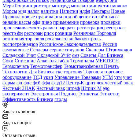
Маркировка Остатков
Маркировка Товаров
Меркурий
МерчТех
минпромторг
минтруд
минфин
мишустин
молоко
Морсы
мчд
налог
напитки
Напитки
ндфл
Нектары
Новые
Правила
новые правила
нпа
нпд
общепит
онлайн касса
онлайн кассы
офд
пиво
применение
проверка
проверки
прослеживаемость
размен
рар
ратк
регистрация
реестр ккт
реестр фн
ресторан
риск
розница
Розничная Торговля
розничная торговля
росалкогольтабакконтроль
роспотребнадзор
Российское Законодательство
Россия
самозанятые
Селлеры
сервис
силуанов
Сканеры Штрихкодов
Складской Учет
Складской Учёт
смз
Советы Для Бизнеса
Соки
Списание Алкоголя
табак
Терминалы MERTECH
Термопечать
Термотрансфер
Термотрансферная Печать
Технологии Для Бизнеса
ткс
торговля
Торговля
торговое
оборудование
ТСД
укэп
Управление Товарами
УТМ
утм
учет
фарма
фн
фнс
фсб
ффд
ффд12
Центр-К
црпт
чек
честный знак
Честный ЗНАК
Честный знак
штраф
Штрих-М
эдо
эксперимент
Электронная Подпись
Этикетка
Этикетки
Эффективность Бизнеса
ягоды
Заказать звонок
Задать вопрос
Оставить отзыв