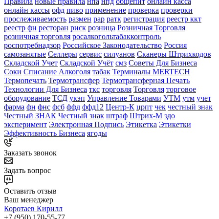
Правила
новые правила
нпа
нпд
общепит
онлайн касса
онлайн кассы
офд
пиво
применение
проверка
проверки
прослеживаемость
размен
рар
ратк
регистрация
реестр ккт
реестр фн
ресторан
риск
розница
Розничная Торговля
розничная торговля
росалкогольтабакконтроль
роспотребнадзор
Российское Законодательство
Россия
самозанятые
Селлеры
сервис
силуанов
Сканеры Штрихкодов
Складской Учет
Складской Учёт
смз
Советы Для Бизнеса
Соки
Списание Алкоголя
табак
Терминалы MERTECH
Термопечать
Термотрансфер
Термотрансферная Печать
Технологии Для Бизнеса
ткс
торговля
Торговля
торговое
оборудование
ТСД
укэп
Управление Товарами
УТМ
утм
учет
фарма
фн
фнс
фсб
ффд
ффд12
Центр-К
црпт
чек
честный знак
Честный ЗНАК
Честный знак
штраф
Штрих-М
эдо
эксперимент
Электронная Подпись
Этикетка
Этикетки
Эффективность Бизнеса
ягоды
Заказать звонок
Задать вопрос
Оставить отзыв
Ваш менеджер
Коротаев Кирилл
+7 (950) 170-55-77