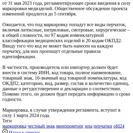
от 31 мая 2023 года, регламентирующее сроки введения в силу
маркировки медизделий. Общественное обсуждение проекта
изменений продлится до 5 сентября.
Ожидается, что под маркировку попадут все виды перчаток,
включая латексные, нитриловые, смотровые, хирургические –
в общей сложности, по 97 кодам номенклатурной
классификации медицинских изделий и 20 кодам ОКПД2.
Ввиду того что код не может быть нанесен на каждую
перчатку, для них пропишут отдельные правила
идентификации.
В частности, производитель или импортер должен будет
внести в систему ИНН, код товара, полное наименование,
товарный знак, 10-значный код товарной номенклатуры, код
ОКДП2, категорию, вид, размер, состав и количество единиц,
данные о регудостоверении и декларации о соответствии.
Помимо этого, он должен будет передать информацию о сроке
годности.
Маркировка, в случае утверждения регламента, вступит в
силу 1 марта 2024 года.
Теги
маркировка
честный знак
минпромторг
нпа
перчатки
ofd24
Назад к списку