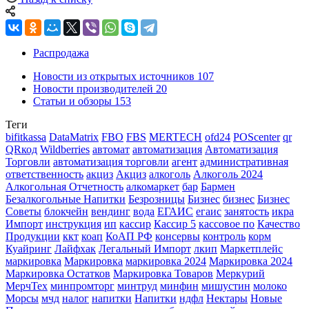
Распродажа
Новости из открытых источников
107
Новости производителей
20
Статьи и обзоры
153
Теги
bifitkassa
DataMatrix
FBO
FBS
MERTECH
ofd24
POScenter
qr
QRкод
Wildberries
автомат
автоматизация
Автоматизация
Торговли
автоматизация торговли
агент
административная
ответственность
акциз
Акциз
алкоголь
Алкоголь 2024
Алкогольная Отчетность
алкомаркет
бар
Бармен
Безалкогольные Напитки
Безрозницы
Бизнес
бизнес
Бизнес
Советы
блокчейн
вендинг
вода
ЕГАИС
егаис
занятость
икра
Импорт
инструкция
ип
кассир
Кассир 5
кассовое по
Качество
Продукции
ккт
коап
КоАП РФ
консервы
контроль
корм
Куайринг
Лайфхак
Легальный Импорт
лкип
Маркетплейс
маркировка
Маркировка
маркировка 2024
Маркировка 2024
Маркировка Остатков
Маркировка Товаров
Меркурий
МерчТех
минпромторг
минтруд
минфин
мишустин
молоко
Морсы
мчд
налог
напитки
Напитки
ндфл
Нектары
Новые