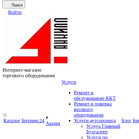
Поиск
Войти
Интернет-магазин
торгового оборудования
Услуги
Ремонт и
обслуживание ККТ
Ремонт и поверка
весового
оборудования
Каталог
Битрикс24
Услуги аутсорсинга
Блог
Бр
Акции
Услуга Главный
Бухгалтер
Услуги по