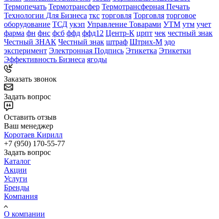
Термопечать
Термотрансфер
Термотрансферная Печать
Технологии Для Бизнеса
ткс
торговля
Торговля
торговое
оборудование
ТСД
укэп
Управление Товарами
УТМ
утм
учет
фарма
фн
фнс
фсб
ффд
ффд12
Центр-К
црпт
чек
честный знак
Честный ЗНАК
Честный знак
штраф
Штрих-М
эдо
эксперимент
Электронная Подпись
Этикетка
Этикетки
Эффективность Бизнеса
ягоды
Заказать звонок
Задать вопрос
Оставить отзыв
Ваш менеджер
Коротаев Кирилл
+7 (950) 170-55-77
Задать вопрос
Каталог
Акции
Услуги
Бренды
Компания
О компании