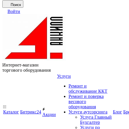
Поиск
Войти
Интернет-магазин
торгового оборудования
Услуги
Ремонт и
обслуживание ККТ
Ремонт и поверка
весового
оборудования
Каталог
Битрикс24
Услуги аутсорсинга
Блог
Бр
Акции
Услуга Главный
Бухгалтер
Услуги по