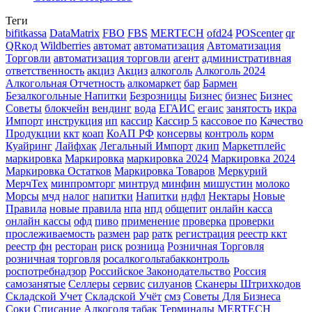
Теги
bifitkassa
DataMatrix
FBO
FBS
MERTECH
ofd24
POScenter
qr
QRкод
Wildberries
автомат
автоматизация
Автоматизация
Торговли
автоматизация торговли
агент
административная
ответственность
акциз
Акциз
алкоголь
Алкоголь 2024
Алкогольная Отчетность
алкомаркет
бар
Бармен
Безалкогольные Напитки
Безрозницы
Бизнес
бизнес
Бизнес
Советы
блокчейн
вендинг
вода
ЕГАИС
егаис
занятость
икра
Импорт
инструкция
ип
кассир
Кассир 5
кассовое по
Качество
Продукции
ккт
коап
КоАП РФ
консервы
контроль
корм
Куайринг
Лайфхак
Легальный Импорт
лкип
Маркетплейс
маркировка
Маркировка
маркировка 2024
Маркировка 2024
Маркировка Остатков
Маркировка Товаров
Меркурий
МерчТех
минпромторг
минтруд
минфин
мишустин
молоко
Морсы
мчд
налог
напитки
Напитки
ндфл
Нектары
Новые
Правила
новые правила
нпа
нпд
общепит
онлайн касса
онлайн кассы
офд
пиво
применение
проверка
проверки
прослеживаемость
размен
рар
ратк
регистрация
реестр ккт
реестр фн
ресторан
риск
розница
Розничная Торговля
розничная торговля
росалкогольтабакконтроль
роспотребнадзор
Российское Законодательство
Россия
самозанятые
Селлеры
сервис
силуанов
Сканеры Штрихкодов
Складской Учет
Складской Учёт
смз
Советы Для Бизнеса
Соки
Списание Алкоголя
табак
Терминалы MERTECH