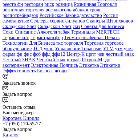
реестр фн
ресторан
риск
розница
Розничная Торговля
розничная торговля
росалкогольтабакконтроль
роспотребнадзор
Российское Законодательство
Россия
самозанятые
Селлеры
сервис
силуанов
Сканеры Штрихкодов
Складской Учет
Складской Учёт
смз
Советы Для Бизнеса
Соки
Списание Алкоголя
табак
Терминалы MERTECH
Термопечать
Термотрансфер
Термотрансферная Печать
Технологии Для Бизнеса
ткс
торговля
Торговля
торговое
оборудование
ТСД
укэп
Управление Товарами
УТМ
утм
учет
фарма
фн
фнс
фсб
ффд
ффд12
Центр-К
црпт
чек
честный знак
Честный ЗНАК
Честный знак
штраф
Штрих-М
эдо
эксперимент
Электронная Подпись
Этикетка
Этикетки
Эффективность Бизнеса
ягоды
Заказать звонок
Задать вопрос
Оставить отзыв
Ваш менеджер
Коротаев Кирилл
+7 (950) 170-55-77
Задать вопрос
Каталог