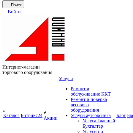
Поиск
Войти
Интернет-магазин
торгового оборудования
Услуги
Ремонт и
обслуживание ККТ
Ремонт и поверка
весового
оборудования
Каталог
Битрикс24
Услуги аутсорсинга
Блог
Бр
Акции
Услуга Главный
Бухгалтер
Услуги по