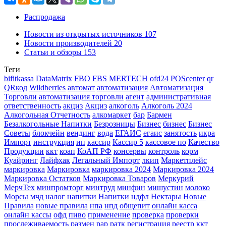
Распродажа
Новости из открытых источников
107
Новости производителей
20
Статьи и обзоры
153
Теги
bifitkassa
DataMatrix
FBO
FBS
MERTECH
ofd24
POScenter
qr
QRкод
Wildberries
автомат
автоматизация
Автоматизация
Торговли
автоматизация торговли
агент
административная
ответственность
акциз
Акциз
алкоголь
Алкоголь 2024
Алкогольная Отчетность
алкомаркет
бар
Бармен
Безалкогольные Напитки
Безрозницы
Бизнес
бизнес
Бизнес
Советы
блокчейн
вендинг
вода
ЕГАИС
егаис
занятость
икра
Импорт
инструкция
ип
кассир
Кассир 5
кассовое по
Качество
Продукции
ккт
коап
КоАП РФ
консервы
контроль
корм
Куайринг
Лайфхак
Легальный Импорт
лкип
Маркетплейс
маркировка
Маркировка
маркировка 2024
Маркировка 2024
Маркировка Остатков
Маркировка Товаров
Меркурий
МерчТех
минпромторг
минтруд
минфин
мишустин
молоко
Морсы
мчд
налог
напитки
Напитки
ндфл
Нектары
Новые
Правила
новые правила
нпа
нпд
общепит
онлайн касса
онлайн кассы
офд
пиво
применение
проверка
проверки
прослеживаемость
размен
рар
ратк
регистрация
реестр ккт