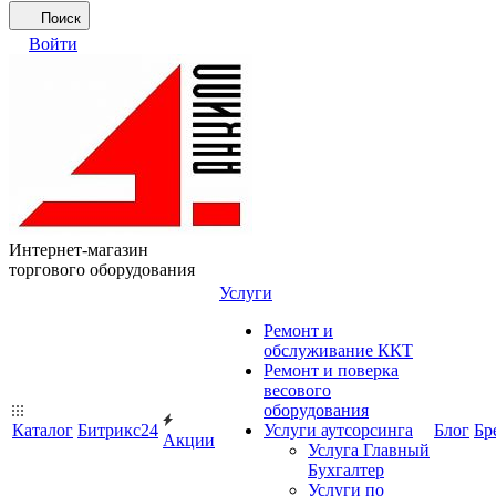
Поиск
Войти
Интернет-магазин
торгового оборудования
Услуги
Ремонт и
обслуживание ККТ
Ремонт и поверка
весового
оборудования
Каталог
Битрикс24
Услуги аутсорсинга
Блог
Бр
Акции
Услуга Главный
Бухгалтер
Услуги по