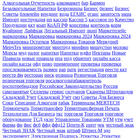
Алкогольная Отчетность
алкомаркет
бар
Бармен
Безалкогольные Напитки
Безрозницы
Бизнес
бизнес
Бизнес
Советы
блокчейн
вендинг
вода
ЕГАИС
егаис
занятость
икра
Импорт
инструкция
ип
кассир
Кассир 5
кассовое по
Качество
Продукции
ккт
коап
КоАП РФ
консервы
контроль
корм
Куайринг
Лайфхак
Легальный Импорт
лкип
Маркетплейс
маркировка
Маркировка
маркировка 2024
Маркировка 2024
Маркировка Остатков
Маркировка Товаров
Меркурий
МерчТех
минпромторг
минтруд
минфин
мишустин
молоко
Морсы
мчд
налог
напитки
Напитки
ндфл
Нектары
Новые
Правила
новые правила
нпа
нпд
общепит
онлайн касса
онлайн кассы
офд
пиво
применение
проверка
проверки
прослеживаемость
размен
рар
ратк
регистрация
реестр ккт
реестр фн
ресторан
риск
розница
Розничная Торговля
розничная торговля
росалкогольтабакконтроль
роспотребнадзор
Российское Законодательство
Россия
самозанятые
Селлеры
сервис
силуанов
Сканеры Штрихкодов
Складской Учет
Складской Учёт
смз
Советы Для Бизнеса
Соки
Списание Алкоголя
табак
Терминалы MERTECH
Термопечать
Термотрансфер
Термотрансферная Печать
Технологии Для Бизнеса
ткс
торговля
Торговля
торговое
оборудование
ТСД
укэп
Управление Товарами
УТМ
утм
учет
фарма
фн
фнс
фсб
ффд
ффд12
Центр-К
црпт
чек
честный знак
Честный ЗНАК
Честный знак
штраф
Штрих-М
эдо
эксперимент
Электронная Подпись
Этикетка
Этикетки