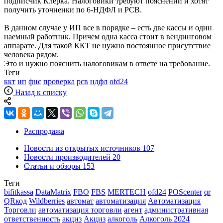
подписчик Клерка. Налоговики требуют пояснений и хотят
получить уточненки по 6-НДФЛ и РСВ.
В данном случае у ИП все в порядке – есть две кассы и один
наемный работник. Причем одна касса стоит в вендинговом
аппарате. Для такой ККТ не нужно постоянное присутствие
человека рядом.
Это и нужно пояснить налоговикам в ответе на требование.
Теги
ккт
ип
фнс
проверка
рсв
ндфл
ofd24
Назад к списку
Распродажа
Новости из открытых источников
107
Новости производителей
20
Статьи и обзоры
153
Теги
bifitkassa
DataMatrix
FBO
FBS
MERTECH
ofd24
POScenter
qr
QRкод
Wildberries
автомат
автоматизация
Автоматизация
Торговли
автоматизация торговли
агент
административная
ответственность
акциз
Акциз
алкоголь
Алкоголь 2024