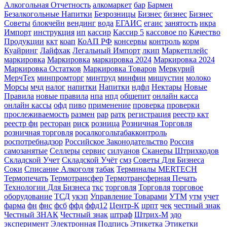
Алкогольная Отчетность
алкомаркет
бар
Бармен
Безалкогольные Напитки
Безрозницы
Бизнес
бизнес
Бизнес
Советы
блокчейн
вендинг
вода
ЕГАИС
егаис
занятость
икра
Импорт
инструкция
ип
кассир
Кассир 5
кассовое по
Качество
Продукции
ккт
коап
КоАП РФ
консервы
контроль
корм
Куайринг
Лайфхак
Легальный Импорт
лкип
Маркетплейс
маркировка
Маркировка
маркировка 2024
Маркировка 2024
Маркировка Остатков
Маркировка Товаров
Меркурий
МерчТех
минпромторг
минтруд
минфин
мишустин
молоко
Морсы
мчд
налог
напитки
Напитки
ндфл
Нектары
Новые
Правила
новые правила
нпа
нпд
общепит
онлайн касса
онлайн кассы
офд
пиво
применение
проверка
проверки
прослеживаемость
размен
рар
ратк
регистрация
реестр ккт
реестр фн
ресторан
риск
розница
Розничная Торговля
розничная торговля
росалкогольтабакконтроль
роспотребнадзор
Российское Законодательство
Россия
самозанятые
Селлеры
сервис
силуанов
Сканеры Штрихкодов
Складской Учет
Складской Учёт
смз
Советы Для Бизнеса
Соки
Списание Алкоголя
табак
Терминалы MERTECH
Термопечать
Термотрансфер
Термотрансферная Печать
Технологии Для Бизнеса
ткс
торговля
Торговля
торговое
оборудование
ТСД
укэп
Управление Товарами
УТМ
утм
учет
фарма
фн
фнс
фсб
ффд
ффд12
Центр-К
црпт
чек
честный знак
Честный ЗНАК
Честный знак
штраф
Штрих-М
эдо
эксперимент
Электронная Подпись
Этикетка
Этикетки