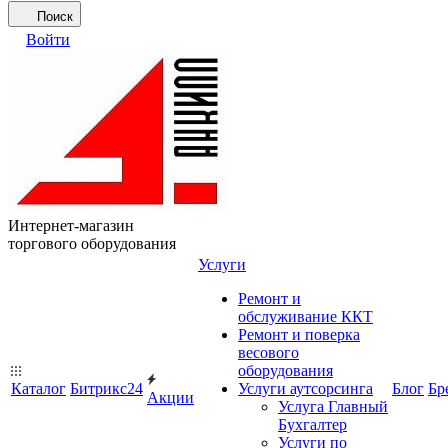
Поиск
Войти
Интернет-магазин
торгового оборудования
Услуги
Ремонт и
обслуживание ККТ
Ремонт и поверка
весового
оборудования
Каталог
Битрикс24
Услуги аутсорсинга
Блог
Бр
Акции
Услуга Главный
Бухгалтер
Услуги по