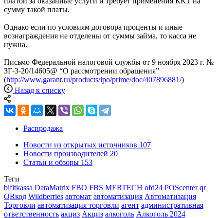
платой за оказанные услуги и требует применения ККТ на
сумму такой платы.
Однако если по условиям договора проценты и иные
вознаграждения не отделены от суммы займа, то касса не
нужна.
Письмо Федеральной налоговой службы от 9 ноября 2023 г. №
ЗГ-3-20/14605@ “О рассмотрении обращения”
(
http://www.garant.ru/products/ipo/prime/doc/407896881/
)
Назад к списку
Распродажа
Новости из открытых источников
107
Новости производителей
20
Статьи и обзоры
153
Теги
bifitkassa
DataMatrix
FBO
FBS
MERTECH
ofd24
POScenter
qr
QRкод
Wildberries
автомат
автоматизация
Автоматизация
Торговли
автоматизация торговли
агент
административная
ответственность
акциз
Акциз
алкоголь
Алкоголь 2024