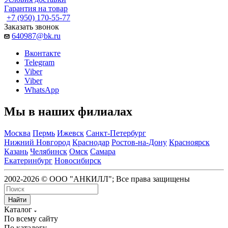
Гарантия на товар
+7 (950) 170-55-77
Заказать звонок
640987@bk.ru
Вконтакте
Telegram
Viber
Viber
WhatsApp
Мы в наших филиалах
Москва
Пермь
Ижевск
Санкт-Петербург
Нижний Новгород
Краснодар
Ростов-на-Дону
Красноярск
Казань
Челябинск
Омск
Самара
Екатеринбург
Новосибирск
2002-2026 © ООО "АНКИЛЛ"; Все права защищены
Найти
Каталог
По всему сайту
По каталогу