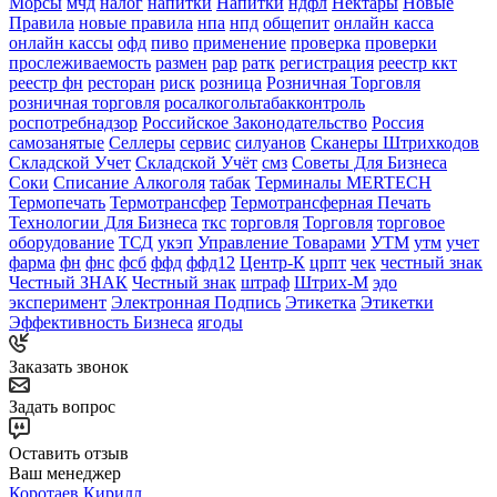
Морсы
мчд
налог
напитки
Напитки
ндфл
Нектары
Новые
Правила
новые правила
нпа
нпд
общепит
онлайн касса
онлайн кассы
офд
пиво
применение
проверка
проверки
прослеживаемость
размен
рар
ратк
регистрация
реестр ккт
реестр фн
ресторан
риск
розница
Розничная Торговля
розничная торговля
росалкогольтабакконтроль
роспотребнадзор
Российское Законодательство
Россия
самозанятые
Селлеры
сервис
силуанов
Сканеры Штрихкодов
Складской Учет
Складской Учёт
смз
Советы Для Бизнеса
Соки
Списание Алкоголя
табак
Терминалы MERTECH
Термопечать
Термотрансфер
Термотрансферная Печать
Технологии Для Бизнеса
ткс
торговля
Торговля
торговое
оборудование
ТСД
укэп
Управление Товарами
УТМ
утм
учет
фарма
фн
фнс
фсб
ффд
ффд12
Центр-К
црпт
чек
честный знак
Честный ЗНАК
Честный знак
штраф
Штрих-М
эдо
эксперимент
Электронная Подпись
Этикетка
Этикетки
Эффективность Бизнеса
ягоды
Заказать звонок
Задать вопрос
Оставить отзыв
Ваш менеджер
Коротаев Кирилл