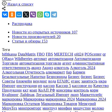
Назад к списку
Распродажа
Новости из открытых источников
107
Новости производителей
20
Статьи и обзоры
153
Теги
bifitkassa
DataMatrix
FBO
FBS
MERTECH
ofd24
POScenter
qr
QRкод
Wildberries
автомат
автоматизация
Автоматизация
Торговли
автоматизация торговли
агент
административная
ответственность
акциз
Акциз
алкоголь
Алкоголь 2024
Алкогольная Отчетность
алкомаркет
бар
Бармен
Безалкогольные Напитки
Безрозницы
Бизнес
бизнес
Бизнес
Советы
блокчейн
вендинг
вода
ЕГАИС
егаис
занятость
икра
Импорт
инструкция
ип
кассир
Кассир 5
кассовое по
Качество
Продукции
ккт
коап
КоАП РФ
консервы
контроль
корм
Куайринг
Лайфхак
Легальный Импорт
лкип
Маркетплейс
маркировка
Маркировка
маркировка 2024
Маркировка 2024
Маркировка Остатков
Маркировка Товаров
Меркурий
МерчТех
минпромторг
минтруд
минфин
мишустин
молоко