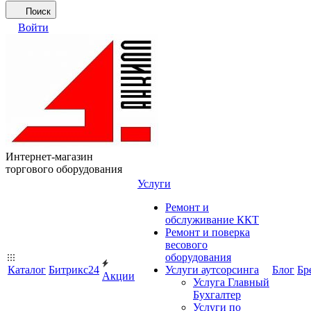
Поиск
Войти
Интернет-магазин
торгового оборудования
Услуги
Ремонт и
обслуживание ККТ
Ремонт и поверка
весового
оборудования
Каталог
Битрикс24
Услуги аутсорсинга
Блог
Бр
Акции
Услуга Главный
Бухгалтер
Услуги по