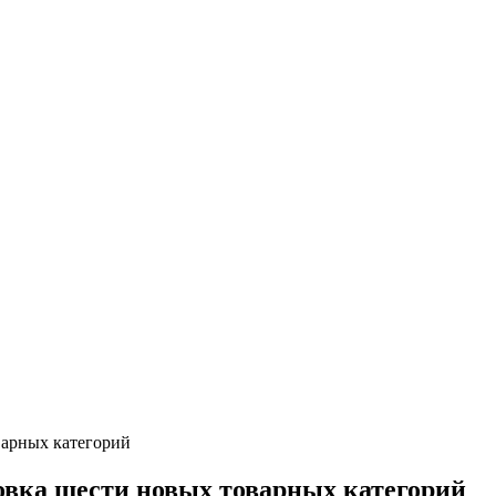
варных категорий
ровка шести новых товарных категорий