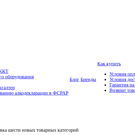
Как купить
 ККТ
Условия оп
го оборудования
Блог
Бренды
Условия дос
Гарантия на
хгалтер
Возврат тов
ованию алкодекларации в ФСРАР
овка шести новых товарных категорий