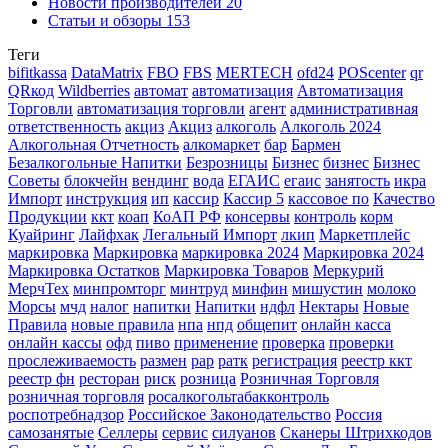
Новости производителей
20
Статьи и обзоры
153
Теги
bifitkassa
DataMatrix
FBO
FBS
MERTECH
ofd24
POScenter
qr
QRкод
Wildberries
автомат
автоматизация
Автоматизация
Торговли
автоматизация торговли
агент
административная
ответственность
акциз
Акциз
алкоголь
Алкоголь 2024
Алкогольная Отчетность
алкомаркет
бар
Бармен
Безалкогольные Напитки
Безрозницы
Бизнес
бизнес
Бизнес
Советы
блокчейн
вендинг
вода
ЕГАИС
егаис
занятость
икра
Импорт
инструкция
ип
кассир
Кассир 5
кассовое по
Качество
Продукции
ккт
коап
КоАП РФ
консервы
контроль
корм
Куайринг
Лайфхак
Легальный Импорт
лкип
Маркетплейс
маркировка
Маркировка
маркировка 2024
Маркировка 2024
Маркировка Остатков
Маркировка Товаров
Меркурий
МерчТех
минпромторг
минтруд
минфин
мишустин
молоко
Морсы
мчд
налог
напитки
Напитки
ндфл
Нектары
Новые
Правила
новые правила
нпа
нпд
общепит
онлайн касса
онлайн кассы
офд
пиво
применение
проверка
проверки
прослеживаемость
размен
рар
ратк
регистрация
реестр ккт
реестр фн
ресторан
риск
розница
Розничная Торговля
розничная торговля
росалкогольтабакконтроль
роспотребнадзор
Российское Законодательство
Россия
самозанятые
Селлеры
сервис
силуанов
Сканеры Штрихкодов