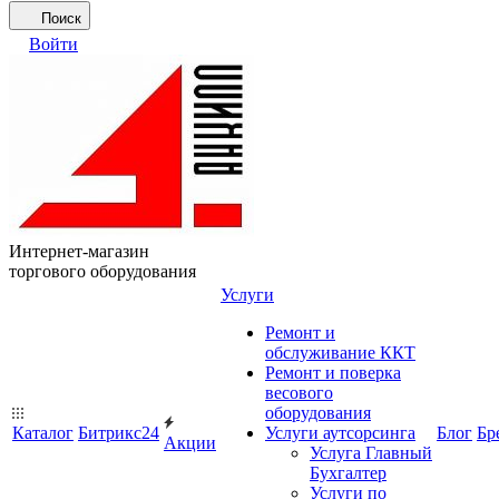
Поиск
Войти
Интернет-магазин
торгового оборудования
Услуги
Ремонт и
обслуживание ККТ
Ремонт и поверка
весового
оборудования
Каталог
Битрикс24
Услуги аутсорсинга
Блог
Бр
Акции
Услуга Главный
Бухгалтер
Услуги по