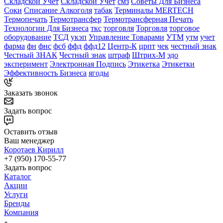
Складской Учет
Складской Учёт
смз
Советы Для Бизнеса
Соки
Списание Алкоголя
табак
Терминалы MERTECH
Термопечать
Термотрансфер
Термотрансферная Печать
Технологии Для Бизнеса
ткс
торговля
Торговля
торговое
оборудование
ТСД
укэп
Управление Товарами
УТМ
утм
учет
фарма
фн
фнс
фсб
ффд
ффд12
Центр-К
црпт
чек
честный знак
Честный ЗНАК
Честный знак
штраф
Штрих-М
эдо
эксперимент
Электронная Подпись
Этикетка
Этикетки
Эффективность Бизнеса
ягоды
Заказать звонок
Задать вопрос
Оставить отзыв
Ваш менеджер
Коротаев Кирилл
+7 (950) 170-55-77
Задать вопрос
Каталог
Акции
Услуги
Бренды
Компания