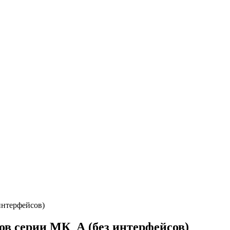
интерфейсов)
ов серии МК_А (без интерфейсов)