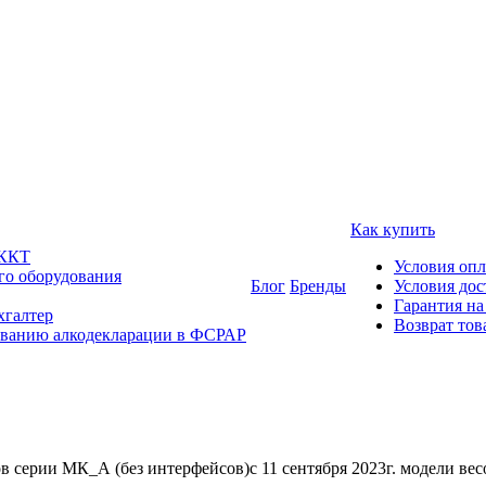
Как купить
 ККТ
Условия оп
го оборудования
Блог
Бренды
Условия дос
Гарантия на
хгалтер
Возврат тов
ованию алкодекларации в ФСРАР
в серии МК_А (без интерфейсов)c 11 сентября 2023г. модели в