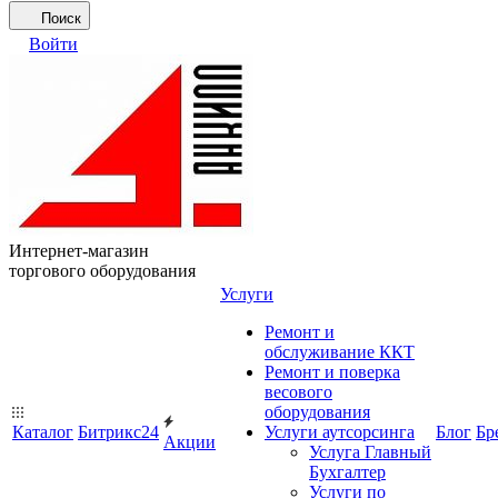
Поиск
Войти
Интернет-магазин
торгового оборудования
Услуги
Ремонт и
обслуживание ККТ
Ремонт и поверка
весового
оборудования
Каталог
Битрикс24
Услуги аутсорсинга
Блог
Бр
Акции
Услуга Главный
Бухгалтер
Услуги по