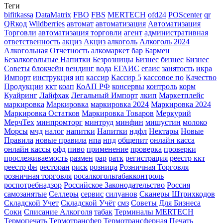
Теги
bifitkassa
DataMatrix
FBO
FBS
MERTECH
ofd24
POScenter
qr
QRкод
Wildberries
автомат
автоматизация
Автоматизация
Торговли
автоматизация торговли
агент
административная
ответственность
акциз
Акциз
алкоголь
Алкоголь 2024
Алкогольная Отчетность
алкомаркет
бар
Бармен
Безалкогольные Напитки
Безрозницы
Бизнес
бизнес
Бизнес
Советы
блокчейн
вендинг
вода
ЕГАИС
егаис
занятость
икра
Импорт
инструкция
ип
кассир
Кассир 5
кассовое по
Качество
Продукции
ккт
коап
КоАП РФ
консервы
контроль
корм
Куайринг
Лайфхак
Легальный Импорт
лкип
Маркетплейс
маркировка
Маркировка
маркировка 2024
Маркировка 2024
Маркировка Остатков
Маркировка Товаров
Меркурий
МерчТех
минпромторг
минтруд
минфин
мишустин
молоко
Морсы
мчд
налог
напитки
Напитки
ндфл
Нектары
Новые
Правила
новые правила
нпа
нпд
общепит
онлайн касса
онлайн кассы
офд
пиво
применение
проверка
проверки
прослеживаемость
размен
рар
ратк
регистрация
реестр ккт
реестр фн
ресторан
риск
розница
Розничная Торговля
розничная торговля
росалкогольтабакконтроль
роспотребнадзор
Российское Законодательство
Россия
самозанятые
Селлеры
сервис
силуанов
Сканеры Штрихкодов
Складской Учет
Складской Учёт
смз
Советы Для Бизнеса
Соки
Списание Алкоголя
табак
Терминалы MERTECH
Термопечать
Термотрансфер
Термотрансферная Печать