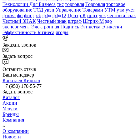
Технологии Для Бизнеса
ткс
торговля
Торговля
торговое
оборудование
ТСД
укэп
Управление Товарами
УТМ
утм
учет
фарма
фн
фнс
фсб
ффд
ффд12
Центр-К
црпт
чек
честный знак
Честный ЗНАК
Честный знак
штраф
Штрих-М
эдо
эксперимент
Электронная Подпись
Этикетка
Этикетки
Эффективность Бизнеса
ягоды
Заказать звонок
Задать вопрос
Оставить отзыв
Ваш менеджер
Коротаев Кирилл
+7 (950) 170-55-77
Задать вопрос
Каталог
Акции
Услуги
Бренды
Компания
О компании
Новости