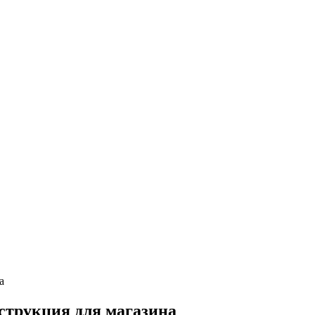
а
струкция для магазина