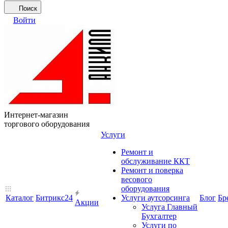
Поиск
Войти
Интернет-магазин
торгового оборудования
Услуги
Ремонт и
обслуживание ККТ
Ремонт и поверка
весового
оборудования
Каталог
Битрикс24
Услуги аутсорсинга
Блог
Бр
Акции
Услуга Главный
Бухгалтер
Услуги по