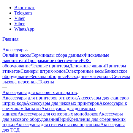
Вконтакте
Telegram
Viber
Viber
WhatsApp
Главная
—
Аксессуары
Онлайн кассы
Терминалы сбора данных
Фискальные
накопители
Программное обеспечение
POS-
оборудование
Чековые принтеры
Денежные ящики
Принтеры
этикеток
Сканеры штрих-кодов
Электронные весы
Банковское
оборудование
Зеркала обзорные
Расходные материалы
Системы
вызова персонала
Токены
—
Аксессуары для кассовых аппаратов
Аксессуары для принтеров этикеток
Аксессуары для сканеров
штрих-кода
Аксессуары для чековых принтеров
Аксессуары к
счетчикам банкнот
Аксессуары для денежных
ящиков
Аксессуары для сенсорных моноблоков
Аксессуары
для весового оборудования
Гири
Крепления для сферических
зеркал
Аксессуары для систем вызова персонала
Аксессуары
для ТСД