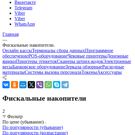
Вконтакте
Telegram
Viber
Viber
WhatsApp
Главная
—
Фискальные накопители
Онлайн кассы
Терминалы сбора данных
Программное
обеспечение
POS-оборудование
Чековые принтеры
Денежные
ящики
Принтеры этикеток
Сканеры штрих-кодов
Электронные
весы
Банковское оборудование
Зеркала обзорные
Расходные
материалы
Системы вызова персонала
Токены
Аксессуары
Фискальные накопители
2
Фильтр
По цене (убывание)
По популярности (убывание)
По популярности (возрастание)