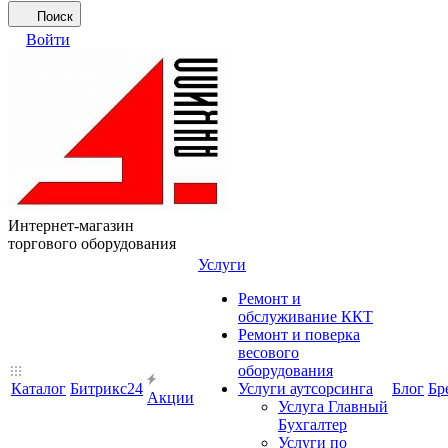
Поиск
Войти
Интернет-магазин
торгового оборудования
Услуги
Ремонт и
обслуживание ККТ
Ремонт и поверка
весового
оборудования
Каталог
Битрикс24
Услуги аутсорсинга
Блог
Бр
Акции
Услуга Главный
Бухгалтер
Услуги по