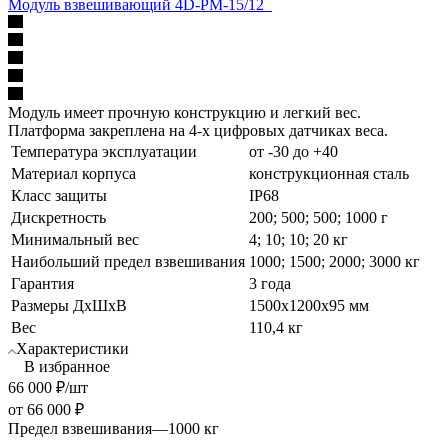
Модуль взвешивающий 4D-PM-15/12_
Модуль имеет прочную конструкцию и легкий вес.
Платформа закреплена на 4-х цифровых датчиках веса.
Температура эксплуатации
от -30 до +40
Материал корпуса
конструкционная сталь
Класс защиты
IP68
Дискретность
200; 500; 500; 1000 г
Минимальный вес
4; 10; 10; 20 кг
Наибольший предел взвешивания
1000; 1500; 2000; 3000 кг
Гарантия
3 года
Размеры ДхШхВ
1500х1200х95 мм
Вес
110,4 кг
Характеристики
В избранное
66 000
₽
/шт
от
66 000 ₽
Предел взвешивания
—
1000 кг