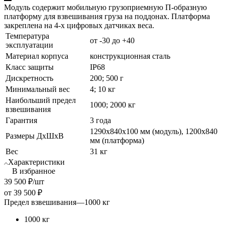
Модуль содержит мобильную грузоприемную П-образную
платформу для взвешивания груза на поддонах. Платформа
закреплена на 4-х цифровых датчиках веса.
Температура
от -30 до +40
эксплуатации
Материал корпуса
конструкционная сталь
Класс защиты
IP68
Дискретность
200; 500 г
Минимальный вес
4; 10 кг
Наибольший предел
1000; 2000 кг
взвешивания
Гарантия
3 года
1290х840х100 мм (модуль), 1200х840
Размеры ДхШхВ
мм (платформа)
Вес
31 кг
Характеристики
В избранное
39 500
₽
/шт
от
39 500 ₽
Предел взвешивания
—
1000 кг
1000 кг