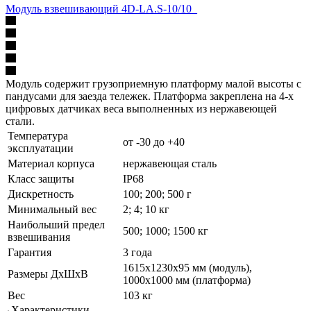
Модуль взвешивающий 4D-LA.S-10/10_
Модуль содержит грузоприемную платформу малой высоты с
пандусами для заезда тележек. Платформа закреплена на 4-х
цифровых датчиках веса выполненных из нержавеющей
стали.
Температура
от -30 до +40
эксплуатации
Материал корпуса
нержавеющая сталь
Класс защиты
IP68
Дискретность
100; 200; 500 г
Минимальный вес
2; 4; 10 кг
Наибольший предел
500; 1000; 1500 кг
взвешивания
Гарантия
3 года
1615х1230х95 мм (модуль),
Размеры ДхШхВ
1000х1000 мм (платформа)
Вес
103 кг
Характеристики