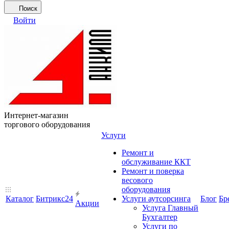
Поиск
Войти
Интернет-магазин
торгового оборудования
Услуги
Ремонт и
обслуживание ККТ
Ремонт и поверка
весового
оборудования
Каталог
Битрикс24
Услуги аутсорсинга
Блог
Бр
Акции
Услуга Главный
Бухгалтер
Услуги по