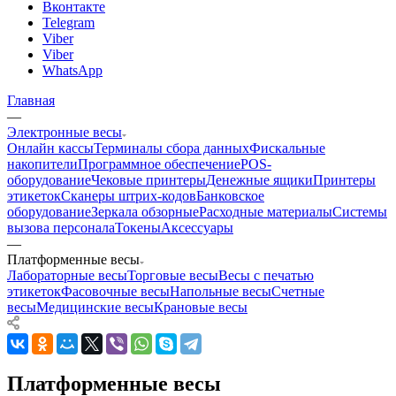
Вконтакте
Telegram
Viber
Viber
WhatsApp
Главная
—
Электронные весы
Онлайн кассы
Терминалы сбора данных
Фискальные
накопители
Программное обеспечение
POS-
оборудование
Чековые принтеры
Денежные ящики
Принтеры
этикеток
Сканеры штрих-кодов
Банковское
оборудование
Зеркала обзорные
Расходные материалы
Системы
вызова персонала
Токены
Аксессуары
—
Платформенные весы
Лабораторные весы
Торговые весы
Весы с печатью
этикеток
Фасовочные весы
Напольные весы
Счетные
весы
Медицинские весы
Крановые весы
Платформенные весы