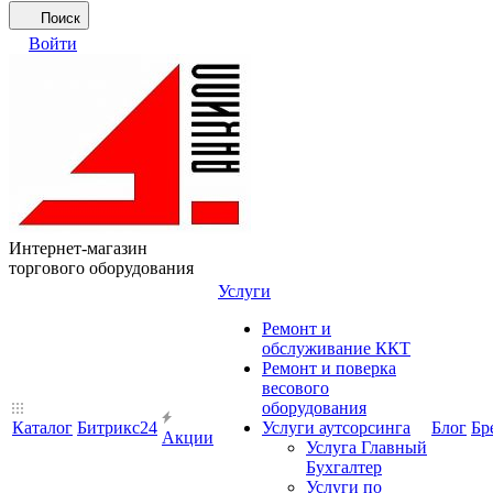
Поиск
Войти
Интернет-магазин
торгового оборудования
Услуги
Ремонт и
обслуживание ККТ
Ремонт и поверка
весового
оборудования
Каталог
Битрикс24
Услуги аутсорсинга
Блог
Бр
Акции
Услуга Главный
Бухгалтер
Услуги по