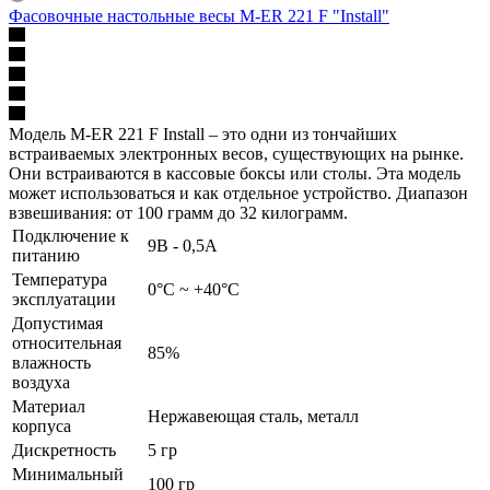
Фасовочные настольные весы M-ER 221 F "Install"
Модель M-ER 221 F Install – это одни из тончайших
встраиваемых электронных весов, существующих на рынке.
Они встраиваются в кассовые боксы или столы. Эта модель
может использоваться и как отдельное устройство. Диапазон
взвешивания: от 100 грамм до 32 килограмм.
Подключение к
9В - 0,5А
питанию
Температура
0°C ~ +40°C
эксплуатации
Допустимая
относительная
85%
влажность
воздуха
Материал
Нержавеющая сталь, металл
корпуса
Дискретность
5 гр
Минимальный
100 гр