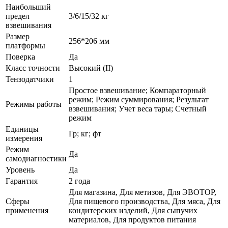
Наибольший
предел
3/6/15/32 кг
взвешивания
Размер
256*206 мм
платформы
Поверка
Да
Класс точности
Высокий (II)
Тензодатчики
1
Простое взвешивание; Компараторный
режим; Режим суммирования; Результат
Режимы работы
взвешивания; Учет веса тары; Счетный
режим
Единицы
Гр; кг; фт
измерения
Режим
Да
самодиагностики
Уровень
Да
Гарантия
2 года
Для магазина, Для метизов, Для ЭВОТОР,
Сферы
Для пищевого производства, Для мяса, Для
применения
кондитерских изделий, Для сыпучих
материалов, Для продуктов питания