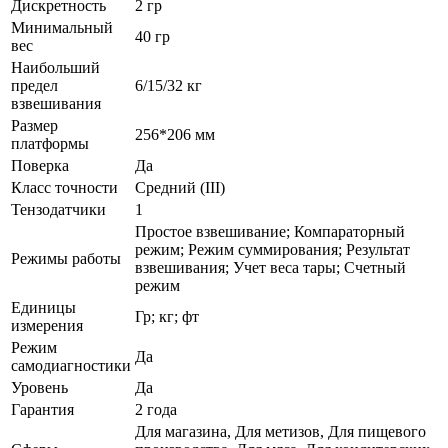
Дискретность
2 гр
Минимальный
40 гр
вес
Наибольший
предел
6/15/32 кг
взвешивания
Размер
256*206 мм
платформы
Поверка
Да
Класс точности
Средний (III)
Тензодатчики
1
Простое взвешивание; Компараторный
режим; Режим суммирования; Результат
Режимы работы
взвешивания; Учет веса тары; Счетный
режим
Единицы
Гр; кг; фт
измерения
Режим
Да
самодиагностики
Уровень
Да
Гарантия
2 года
Для магазина, Для метизов, Для пищевого