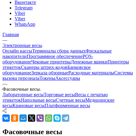
Вконтакте
Telegram
Viber
Viber
WhatsApp
Главная
—
Электронные весы
Онлайн кассы
Терминалы сбора данных
Фискальные
накопители
Программное обеспечение
POS-
оборудование
Чековые принтеры
Денежные ящики
Принтеры
этикеток
Сканеры штрих-кодов
Банковское
оборудование
Зеркала обзорные
Расходные материалы
Системы
вызова персонала
Токены
Аксессуары
—
Фасовочные весы
Лабораторные весы
Торговые весы
Весы с печатью
этикеток
Напольные весы
Счетные весы
Медицинские
весы
Крановые весы
Платформенные весы
Фасовочные весы