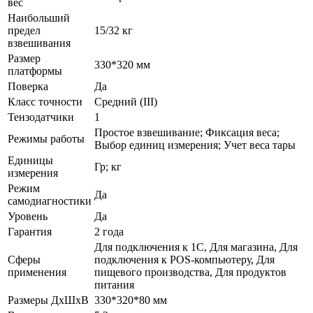
вес
Наибольший
предел
15/32 кг
взвешивания
Размер
330*320 мм
платформы
Поверка
Да
Класс точности
Средний (III)
Тензодатчики
1
Простое взвешивание; Фиксация веса;
Режимы работы
Выбор единиц измерения; Учет веса тары
Единицы
Гр; кг
измерения
Режим
Да
самодиагностики
Уровень
Да
Гарантия
2 года
Для подключения к 1С, Для магазина, Для
Сферы
подключения к POS-компьютеру, Для
применения
пищевого производства, Для продуктов
питания
Размеры ДхШхВ
330*320*80 мм