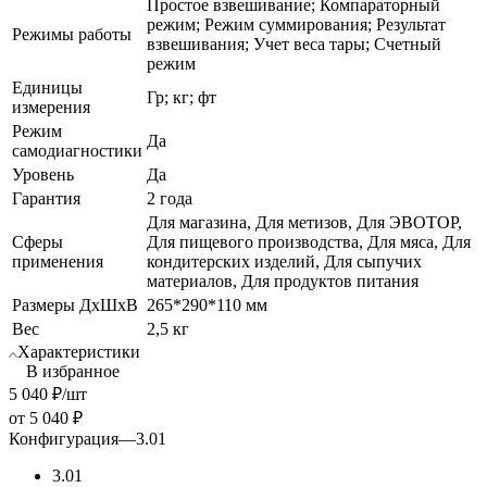
Простое взвешивание; Компараторный
режим; Режим суммирования; Результат
Режимы работы
взвешивания; Учет веса тары; Счетный
режим
Единицы
Гр; кг; фт
измерения
Режим
Да
самодиагностики
Уровень
Да
Гарантия
2 года
Для магазина, Для метизов, Для ЭВОТОР,
Сферы
Для пищевого производства, Для мяса, Для
применения
кондитерских изделий, Для сыпучих
материалов, Для продуктов питания
Размеры ДхШхВ
265*290*110 мм
Вес
2,5 кг
Характеристики
В избранное
5 040
₽
/шт
от
5 040 ₽
Конфигурация
—
3.01
3.01