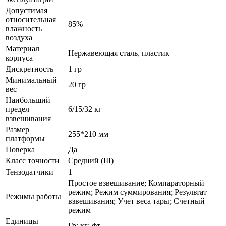
Допустимая
относительная
85%
влажность
воздуха
Материал
Нержавеющая сталь, пластик
корпуса
Дискретность
1 гр
Минимальный
20 гр
вес
Наибольший
предел
6/15/32 кг
взвешивания
Размер
255*210 мм
платформы
Поверка
Да
Класс точности
Средний (III)
Тензодатчики
1
Простое взвешивание; Компараторный
режим; Режим суммирования; Результат
Режимы работы
взвешивания; Учет веса тары; Счетный
режим
Единицы
Гр; кг; фт