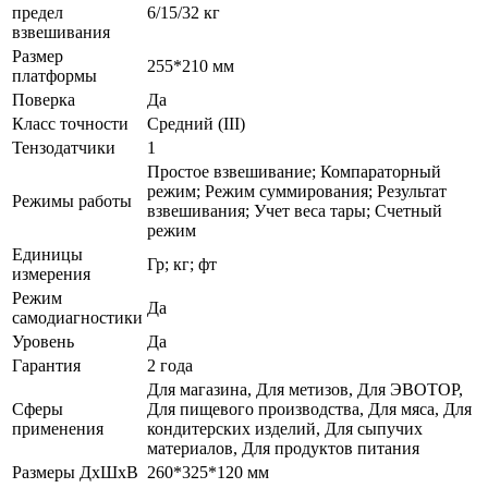
предел
6/15/32 кг
взвешивания
Размер
255*210 мм
платформы
Поверка
Да
Класс точности
Средний (III)
Тензодатчики
1
Простое взвешивание; Компараторный
режим; Режим суммирования; Результат
Режимы работы
взвешивания; Учет веса тары; Счетный
режим
Единицы
Гр; кг; фт
измерения
Режим
Да
самодиагностики
Уровень
Да
Гарантия
2 года
Для магазина, Для метизов, Для ЭВОТОР,
Сферы
Для пищевого производства, Для мяса, Для
применения
кондитерских изделий, Для сыпучих
материалов, Для продуктов питания
Размеры ДхШхВ
260*325*120 мм