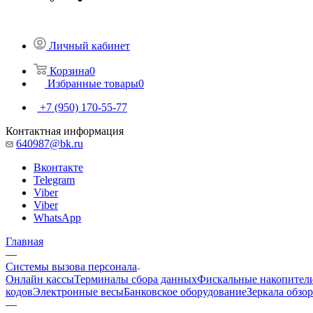
Личный кабинет
Корзина
0
Избранные товары
0
+7 (950) 170-55-77
Контактная информация
640987@bk.ru
Вконтакте
Telegram
Viber
Viber
WhatsApp
Главная
—
Системы вызова персонала
Онлайн кассы
Терминалы сбора данных
Фискальные накопител
кодов
Электронные весы
Банковское оборудование
Зеркала обзо
—