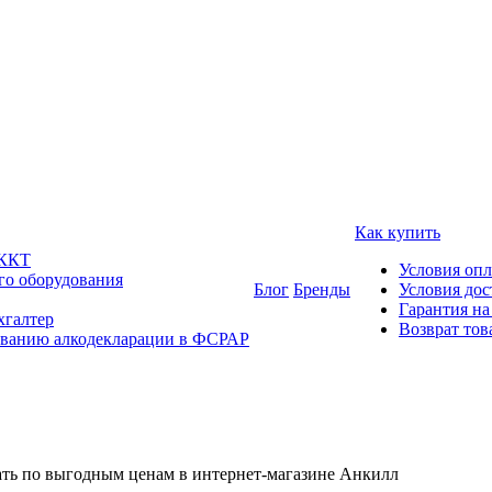
Как купить
 ККТ
Условия оп
го оборудования
Блог
Бренды
Условия дос
Гарантия на
хгалтер
Возврат тов
ованию алкодекларации в ФСРАР
ать по выгодным ценам в интернет-магазине Анкилл