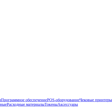
и
Программное обеспечение
POS-оборудование
Чековые принтеры
рные
Расходные материалы
Токены
Аксессуары