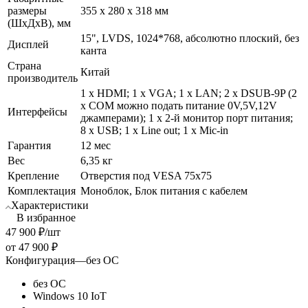
размеры
355 х 280 х 318 мм
(ШхДхВ), мм
15", LVDS, 1024*768, абсолютно плоский, без
Дисплей
канта
Страна
Китай
производитель
1 x HDMI; 1 x VGA; 1 x LAN; 2 x DSUB-9P (2
x COM можно подать питание 0V,5V,12V
Интерфейсы
джамперами); 1 x 2-й монитор порт питания;
8 x USB; 1 x Line out; 1 x Mic-in
Гарантия
12 мес
Вес
6,35 кг
Крепление
Отверстия под VESA 75x75
Комплектация
Моноблок, Блок питания с кабелем
Характеристики
В избранное
47 900
₽
/шт
от
47 900 ₽
Конфигурация
—
без ОС
без ОС
Windows 10 IoT