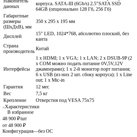
Накопитель
корпуса. SATA-III (6Gb/s) 2.5"SATA SSD
данных
64GB (опционально 128 Гб, 256 Гб)
Габаритные
размеры
350 х 295 х 195 мм
(ШхДхВ), мм
15" LED, 1024*768, абсолютно плоский, без
Дисплей
канта
Страна
Китай
производитель
1 х HDMI; 1 х VGA; 1 х LAN; 2 х DSUB-9P (2
х COM можно подать питание 0V,5V,12V
Интерфейсы
джамперами); 1 х 2-й монитор порт питания;
6 х USB (из них 2 шт. сбоку корпуса); 1 х Line
out; 1 х Mic-in
Гарантия
12 мес
Вес
7,5 кг
Крепление
Отверстия под VESA 75x75
Характеристики
В избранное
48 900
₽
/шт
от
48 900 ₽
Конфигурация
—
без ОС