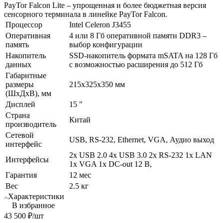
PayTor Falcon Lite – упрощенная и более бюджетная версия
сенсорного терминала в линейке PayTor Falcon.
Процессор
Intel Celeron J3455
Оперативная
4 или 8 Гб оперативной памяти DDR3 –
память
выбор конфигурации
Накопитель
SSD-накопитель формата mSATA на 128 Гб
данных
с возможностью расширения до 512 Гб
Габаритные
размеры
215x325x350 мм
(ШхДхВ), мм
Дисплей
15 "
Страна
Китай
производитель
Сетевой
USB, RS-232, Ethernet, VGA, Аудио выход
интерфейс
2x USB 2.0 4x USB 3.0 2x RS-232 1x LAN
Интерфейсы
1x VGA 1x DC-out 12 В,
Гарантия
12 мес
Вес
2.5 кг
Характеристики
В избранное
43 500
₽
/шт