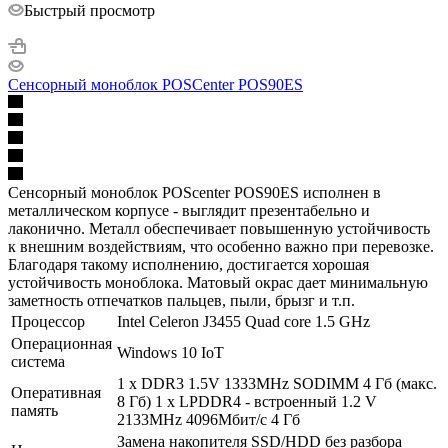
Быстрый просмотр
Сенсорный моноблок POSCenter POS90ES
Сенсорный моноблок POScenter POS90ES исполнен в
металлическом корпусе - выглядит презентабельно и
лаконично. Металл обеспечивает повышенную устойчивость
к внешним воздействиям, что особенно важно при перевозке.
Благодаря такому исполнению, достигается хорошая
устойчивость моноблока. Матовый окрас дает минимальную
заметность отпечатков пальцев, пыли, брызг и т.п.
Процессор
Intel Celeron J3455 Quad core 1.5 GHz
Операционная
Windows 10 IoT
система
1 х DDR3 1.5V 1333MHz SODIMM 4 Гб (макс.
Оперативная
8 Гб) 1 х LPDDR4 - встроенный 1.2 V
память
2133MHz 4096Мбит/с 4 Гб
Замена накопителя SSD/HDD без разбора