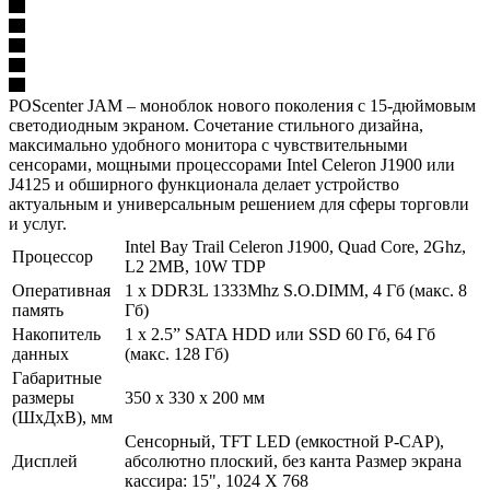
POScenter JAM – моноблок нового поколения с 15-дюймовым
светодиодным экраном. Сочетание стильного дизайна,
максимально удобного монитора с чувствительными
сенсорами, мощными процессорами Intel Celeron J1900 или
J4125 и обширного функционала делает устройство
актуальным и универсальным решением для сферы торговли
и услуг.
Intel Bay Trail Celeron J1900, Quad Core, 2Ghz,
Процессор
L2 2MB, 10W TDP
Оперативная
1 х DDR3L 1333Mhz S.O.DIMM, 4 Гб (макс. 8
память
Гб)
Накопитель
1 х 2.5” SATA HDD или SSD 60 Гб, 64 Гб
данных
(макс. 128 Гб)
Габаритные
размеры
350 х 330 х 200 мм
(ШхДхВ), мм
Сенсорный, TFT LED (емкостной P-CAP),
Дисплей
абсолютно плоский, без канта Размер экрана
кассира: 15", 1024 X 768