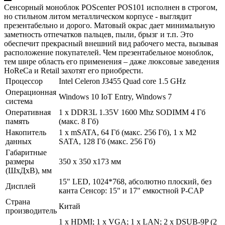
Сенсорный моноблок POScenter POS101 исполнен в строгом,
но стильном литом металлическом корпусе - выглядит
презентабельно и дорого. Матовый окрас дает минимальную
заметность отпечатков пальцев, пыли, брызг и т.п. Это
обеспечит прекрасный внешний вид рабочего места, вызывая
расположение покупателей. Чем презентабельное моноблок,
тем шире область его применения – даже люксовые заведения
HoReCa и Retail захотят его приобрести.
Процессор
Intel Celeron J3455 Quad core 1.5 GHz
Операционная
Windows 10 IoT Entry, Windows 7
система
Оперативная
1 х DDR3L 1.35V 1600 Mhz SODIMM 4 Гб
память
(макс. 8 Гб)
Накопитель
1 х mSATA, 64 Гб (макс. 256 Гб), 1 х M2
данных
SATA, 128 Гб (макс. 256 Гб)
Габаритные
размеры
350 x 350 x173 мм
(ШхДхВ), мм
15" LED, 1024*768, абсолютно плоский, без
Дисплей
канта Сенсор: 15" и 17" емкостной P-CAP
Страна
Китай
производитель
1 x HDMI; 1 х VGA; 1 х LAN; 2 х DSUB-9P (2