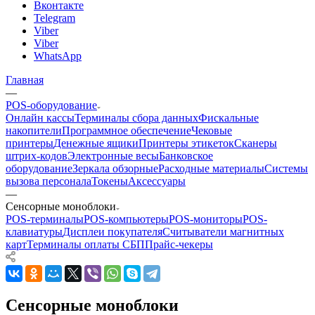
Вконтакте
Telegram
Viber
Viber
WhatsApp
Главная
—
POS-оборудование
Онлайн кассы
Терминалы сбора данных
Фискальные
накопители
Программное обеспечение
Чековые
принтеры
Денежные ящики
Принтеры этикеток
Сканеры
штрих-кодов
Электронные весы
Банковское
оборудование
Зеркала обзорные
Расходные материалы
Системы
вызова персонала
Токены
Аксессуары
—
Сенсорные моноблоки
POS-терминалы
POS-компьютеры
POS-мониторы
POS-
клавиатуры
Дисплеи покупателя
Считыватели магнитных
карт
Терминалы оплаты СБП
Прайс-чекеры
Сенсорные моноблоки