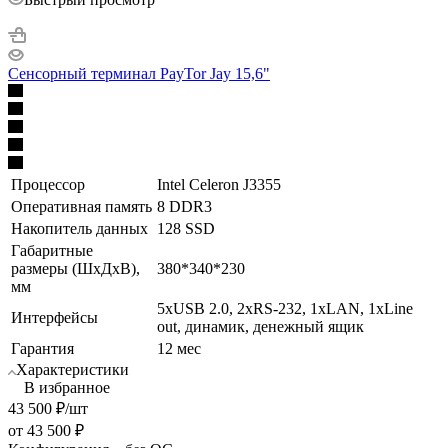
Сенсорный терминал PayTor Jay 15,6"
Процессор
Intel Celeron J3355
Оперативная память
8 DDR3
Накопитель данных
128 SSD
Габаритные
размеры (ШхДхВ),
380*340*230
мм
5хUSB 2.0, 2хRS-232, 1хLAN, 1хLine
Интерфейсы
out, динамик, денежный ящик
Гарантия
12 мес
Характеристики
В избранное
43 500
₽
/шт
от
43 500 ₽