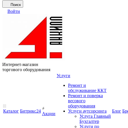
Поиск
Войти
Интернет-магазин
торгового оборудования
Услуги
Ремонт и
обслуживание ККТ
Ремонт и поверка
весового
оборудования
Каталог
Битрикс24
Услуги аутсорсинга
Блог
Бр
Акции
Услуга Главный
Бухгалтер
Услуги по