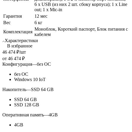
6 х USB (из них 2 шт. сбоку корпуса); 1 х Line
out; 1 х Mic-in
Гарантия
12 мес
Вес
6 кг
Моноблок, Короткий паспорт, Блок питания с
Комплектация
кабелем
Характеристики
В избранное
46 474
₽
/шт
от
46 474 ₽
Конфигурация
—
без ОС
без ОС
Windows 10 IoT
Накопитель
—
SSD 64 GB
SSD 64 GB
SSD 128 GB
Оперативная память
—
4GB
4GB