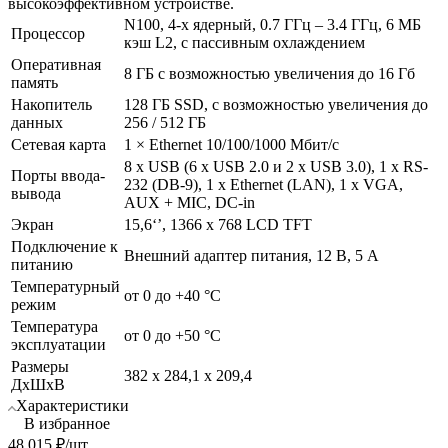
высокоэффективном устройстве.
N100, 4-х ядерный, 0.7 ГГц – 3.4 ГГц, 6 МБ
Процессор
кэш L2, с пассивным охлаждением
Оперативная
8 ГБ с возможностью увеличения до 16 Гб
память
Накопитель
128 ГБ SSD, с возможностью увеличения до
данных
256 / 512 ГБ
Сетевая карта
1 × Ethernet 10/100/1000 Мбит/с
8 x USB (6 х USB 2.0 и 2 х USB 3.0), 1 x RS-
Порты ввода-
232 (DB-9), 1 x Ethernet (LAN), 1 x VGA,
вывода
AUX + MIC, DC-in
Экран
15,6‘’, 1366 х 768 LCD TFT
Подключение к
Внешний адаптер питания, 12 В, 5 А
питанию
Температурный
от 0 до +40 °C
режим
Температура
от 0 до +50 °C
эксплуатации
Размеры
382 x 284,1 x 209,4
ДхШхВ
Характеристики
В избранное
48 015
₽
/шт