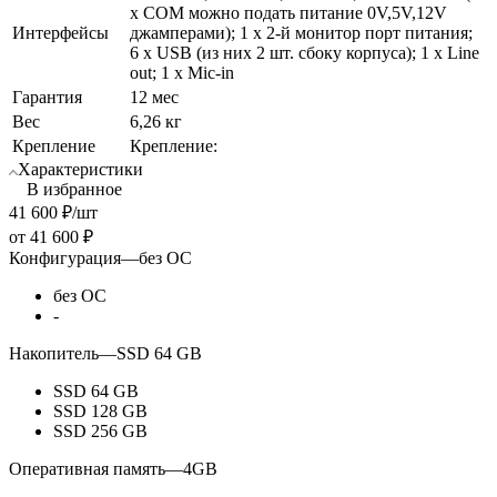
х COM можно подать питание 0V,5V,12V
Интерфейсы
джамперами); 1 х 2-й монитор порт питания;
6 х USB (из них 2 шт. сбоку корпуса); 1 х Line
out; 1 х Mic-in
Гарантия
12 мес
Вес
6,26 кг
Крепление
Крепление:
Характеристики
В избранное
41 600
₽
/шт
от
41 600 ₽
Конфигурация
—
без ОС
без ОС
-
Накопитель
—
SSD 64 GB
SSD 64 GB
SSD 128 GB
SSD 256 GB
Оперативная память
—
4GB