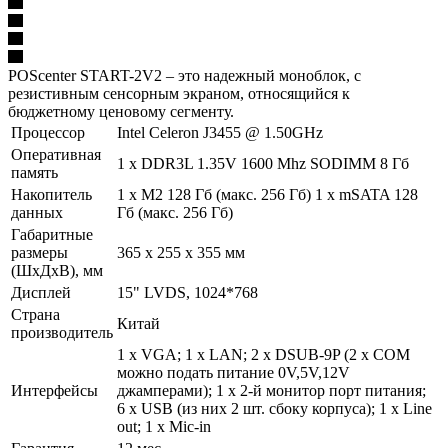
POScenter START-2V2 – это надежный моноблок, с
резистивным сенсорным экраном, относящийся к
бюджетному ценовому сегменту.
Процессор
Intel Celeron J3455 @ 1.50GHz
Оперативная
1 х DDR3L 1.35V 1600 Mhz SODIMM 8 Гб
память
Накопитель
1 х M2 128 Гб (макс. 256 Гб) 1 х mSATA 128
данных
Гб (макс. 256 Гб)
Габаритные
размеры
365 х 255 х 355 мм
(ШхДхВ), мм
Дисплей
15" LVDS, 1024*768
Страна
Китай
производитель
1 х VGA; 1 х LAN; 2 х DSUB-9P (2 х COM
можно подать питание 0V,5V,12V
Интерфейсы
джамперами); 1 х 2-й монитор порт питания;
6 х USB (из них 2 шт. сбоку корпуса); 1 х Line
out; 1 х Mic-in