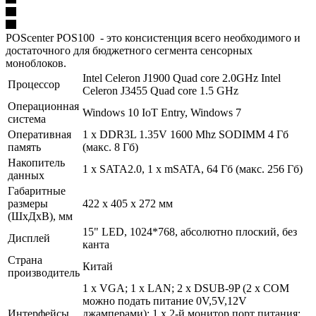
POScenter POS100 - это консистенция всего необходимого и
достаточного для бюджетного сегмента сенсорных
моноблоков.
Intel Celeron J1900 Quad core 2.0GHz Intel
Процессор
Celeron J3455 Quad core 1.5 GHz
Операционная
Windows 10 IoT Entry, Windows 7
система
Оперативная
1 х DDR3L 1.35V 1600 Mhz SODIMM 4 Гб
память
(макс. 8 Гб)
Накопитель
1 х SATA2.0, 1 х mSATA, 64 Гб (макс. 256 Гб)
данных
Габаритные
размеры
422 х 405 х 272 мм
(ШхДхВ), мм
15" LED, 1024*768, абсолютно плоский, без
Дисплей
канта
Страна
Китай
производитель
1 х VGA; 1 х LAN; 2 х DSUB-9P (2 х COM
можно подать питание 0V,5V,12V
Интерфейсы
джамперами); 1 х 2-й монитор порт питания;