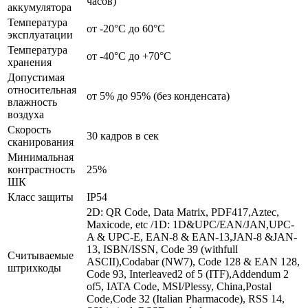
часов)
аккумулятора
Температура
от -20°C до 60°C
эксплуатации
Температура
от -40°C до +70°C
хранения
Допустимая
относительная
от 5% до 95% (без конденсата)
влажность
воздуха
Скорость
30 кадров в сек
сканирования
Минимальная
контрастность
25%
ШК
Класс защиты
IP54
2D: QR Code, Data Matrix, PDF417,Aztec,
Maxicode, etc /1D: 1D&UPC/EAN/JAN,UPC-
A & UPC-E, EAN-8 & EAN-13,JAN-8 &JAN-
13, ISBN/ISSN, Code 39 (withfull
Считываемые
ASCII),Codabar (NW7), Code 128 & EAN 128,
штрихкоды
Code 93, Interleaved2 of 5 (ITF),Addendum 2
of5, IATA Code, MSI/Plessy, China,Postal
Code,Code 32 (Italian Pharmacode), RSS 14,