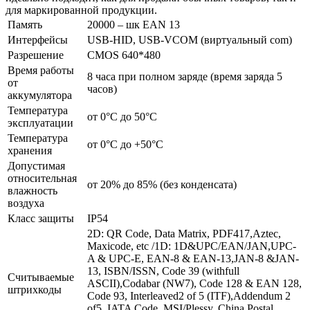
для маркированной продукции.
Память
20000 – шк EAN 13
Интерфейсы
USB-HID, USB-VCOM (виртуальный com)
Разрешение
CMOS 640*480
Время работы
8 часа при полном заряде (время заряда 5
от
часов)
аккумулятора
Температура
от 0°C до 50°C
эксплуатации
Температура
от 0°C до +50°C
хранения
Допустимая
относительная
от 20% до 85% (без конденсата)
влажность
воздуха
Класс защиты
IP54
2D: QR Code, Data Matrix, PDF417,Aztec,
Maxicode, etc /1D: 1D&UPC/EAN/JAN,UPC-
A & UPC-E, EAN-8 & EAN-13,JAN-8 &JAN-
13, ISBN/ISSN, Code 39 (withfull
Считываемые
ASCII),Codabar (NW7), Code 128 & EAN 128,
штрихкоды
Code 93, Interleaved2 of 5 (ITF),Addendum 2
of5, IATA Code, MSI/Plessy, China,Postal