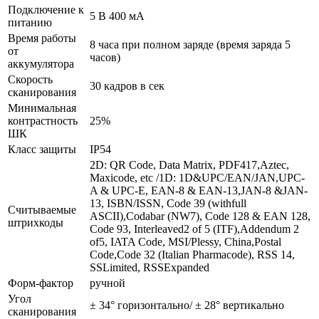
Подключение к
5 В 400 мА
питанию
Время работы
8 часа при полном заряде (время заряда 5
от
часов)
аккумулятора
Скорость
30 кадров в сек
сканирования
Минимальная
контрастность
25%
ШК
Класс защиты
IP54
2D: QR Code, Data Matrix, PDF417,Aztec,
Maxicode, etc /1D: 1D&UPC/EAN/JAN,UPC-
A & UPC-E, EAN-8 & EAN-13,JAN-8 &JAN-
13, ISBN/ISSN, Code 39 (withfull
Считываемые
ASCII),Codabar (NW7), Code 128 & EAN 128,
штрихкоды
Code 93, Interleaved2 of 5 (ITF),Addendum 2
of5, IATA Code, MSI/Plessy, China,Postal
Code,Code 32 (Italian Pharmacode), RSS 14,
SSLimited, RSSExpanded
Форм-фактор
ручной
Угол
± 34° горизонтально/ ± 28° вертикально
сканирования