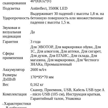
40º(h)x32º(v)
сканирования
Подсветка
Antireflect, 3500К LED
Выдерживает 30 падений с высоты 1,8 м. на
Ударопрочность
бетонную поверхность или множественные
падения с высоты 1,5 м.
Звуковая и
визуальная
Да
индикация
Гарантия
3 года
Для ЭВОТОР, Для маркировки обуви, Для
1С, Для алкоголя, Для аптеки, Для сигарет,
Сферы
Для духов, Для ЕГАИС, Для склада, Для
применения
магазина, Для маркировки, Для Честного
ЗНАКа, Промышленный
Аккумулятор
2600 мАч
Размеры
170*95*70 мм
ДхШхВ
Вес
0,162 кг
Сканер, Приемник, USB, Кабель USB type A
Комплектация
- micro USB (105 см), Инструкция краткая,
Гарантийный талон, Упаковка
Характеристики
В избранное