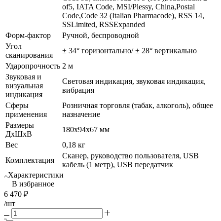
of5, IATA Code, MSI/Plessy, China,Postal
Code,Code 32 (Italian Pharmacode), RSS 14,
SSLimited, RSSExpanded
Форм-фактор
Ручной, беспроводной
Угол
± 34° горизонтально/ ± 28° вертикально
сканирования
Ударопрочность
2 м
Звуковая и
Световая индикация, звуковая индикация,
визуальная
вибрация
индикация
Сферы
Розничная торговля (табак, алкоголь), общее
применения
назначение
Размеры
180x94x67 мм
ДхШхВ
Вес
0,18 кг
Сканер, руководство пользователя, USB
Комплектация
кабель (1 метр), USB передатчик
Характеристики
В избранное
6 470
₽
/шт