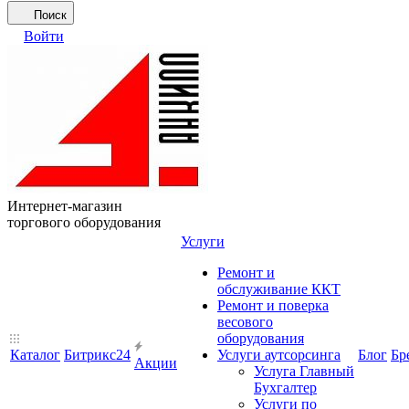
Поиск
Войти
Интернет-магазин
торгового оборудования
Услуги
Ремонт и
обслуживание ККТ
Ремонт и поверка
весового
оборудования
Каталог
Битрикс24
Услуги аутсорсинга
Блог
Бр
Акции
Услуга Главный
Бухгалтер
Услуги по