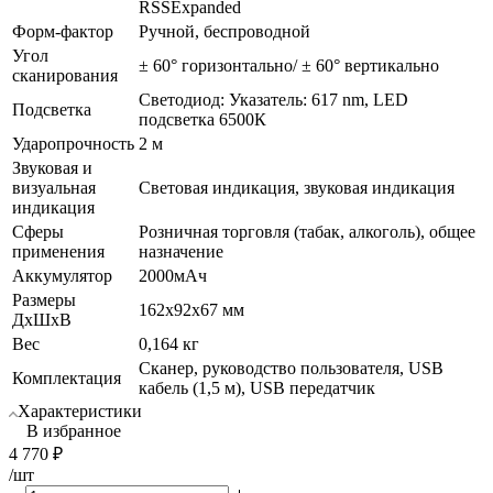
RSSExpanded
Форм-фактор
Ручной, беспроводной
Угол
± 60° горизонтально/ ± 60° вертикально
сканирования
Светодиод: Указатель: 617 nm, LED
Подсветка
подсветка 6500К
Ударопрочность
2 м
Звуковая и
визуальная
Световая индикация, звуковая индикация
индикация
Сферы
Розничная торговля (табак, алкоголь), общее
применения
назначение
Аккумулятор
2000мАч
Размеры
162x92x67 мм
ДхШхВ
Вес
0,164 кг
Сканер, руководство пользователя, USB
Комплектация
кабель (1,5 м), USB передатчик
Характеристики
В избранное
4 770
₽
/шт