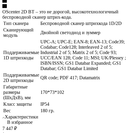
OScenter 2D BT – это не дорогой, высокотехнологичный
беспроводной сканер штрих-кода.
Тип сканера
Беспроводной сканер штрихкода 1D/2D
Сканирующий
Двойной светодиод и зуммер
модуль
UPC-A; UPC-E; EAN-8; EAN-13; Code39;
Codabar; Code128; Interleaved 2 of 5;
Поддерживаемые
Industrial 2 of 5; Matrix 2 of 5; Code 93;
1D штрихкоды
UCC/EAN 128; Code 11; MSI; UK/Plessey ;
ISBN/ISSN; GS1 Databar Expanded; GS1
Databar; GS1 Databar Limited
Поддерживаемые
QR code; PDF 417; Datamatrix
2D штрихкоды
Габаритные
размеры
170*73*102
(ШхДхВ), мм
Класс защиты
IP54
Вес
180 гр.
Характеристики
В избранное
7 447
₽