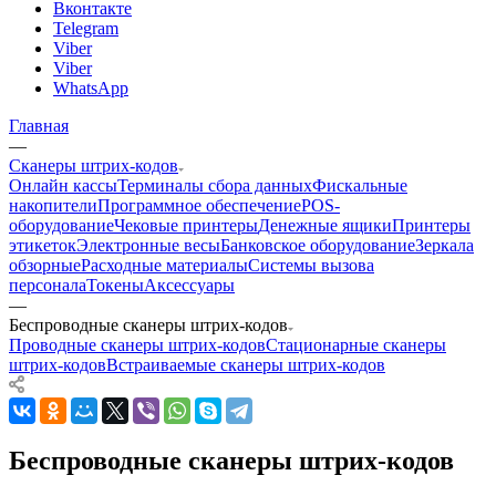
Вконтакте
Telegram
Viber
Viber
WhatsApp
Главная
—
Сканеры штрих-кодов
Онлайн кассы
Терминалы сбора данных
Фискальные
накопители
Программное обеспечение
POS-
оборудование
Чековые принтеры
Денежные ящики
Принтеры
этикеток
Электронные весы
Банковское оборудование
Зеркала
обзорные
Расходные материалы
Системы вызова
персонала
Токены
Аксессуары
—
Беспроводные сканеры штрих-кодов
Проводные сканеры штрих-кодов
Стационарные сканеры
штрих-кодов
Встраиваемые сканеры штрих-кодов
Беспроводные сканеры штрих-кодов