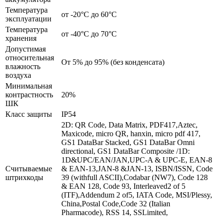
Температура
от -20°C до 60°C
эксплуатации
Температура
от -40°C до 70°C
хранения
Допустимая
относительная
От 5% до 95% (без конденсата)
влажность
воздуха
Минимальная
контрастность
20%
ШК
Класс защиты
IP54
2D: QR Code, Data Matrix, PDF417,Aztec,
Maxicode, micro QR, hanxin, micro pdf 417,
GS1 DataBar Stacked, GS1 DataBar Omni
directional, GS1 DataBar Composite /1D:
1D&UPC/EAN/JAN,UPC-A & UPC-E, EAN-8
Считываемые
& EAN-13,JAN-8 &JAN-13, ISBN/ISSN, Code
штрихкоды
39 (withfull ASCII),Codabar (NW7), Code 128
& EAN 128, Code 93, Interleaved2 of 5
(ITF),Addendum 2 of5, IATA Code, MSI/Plessy,
China,Postal Code,Code 32 (Italian
Pharmacode), RSS 14, SSLimited,