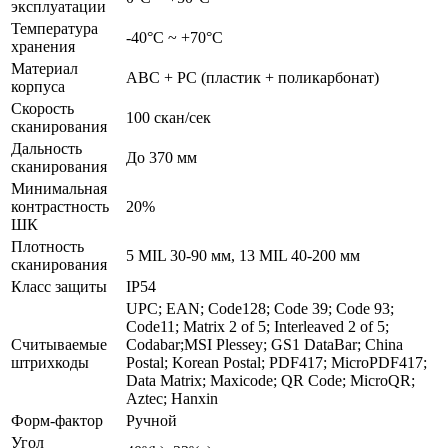
эксплуатации
Температура
-40°С ~ +70°С
хранения
Материал
ABC + PC (пластик + поликарбонат)
корпуса
Скорость
100 скан/сек
сканирования
Дальность
До 370 мм
сканирования
Минимальная
контрастность
20%
ШК
Плотность
5 MIL 30-90 мм, 13 MIL 40-200 мм
сканирования
Класс защиты
IP54
UPC; EAN; Code128; Code 39; Code 93;
Code11; Matrix 2 of 5; Interleaved 2 of 5;
Считываемые
Codabar;MSI Plessey; GS1 DataBar; China
штрихкоды
Postal; Korean Postal; PDF417; MicroPDF417;
Data Matrix; Maxicode; QR Code; MicroQR;
Aztec; Hanxin
Форм-фактор
Ручной
Угол