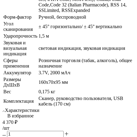
Code,Code 32 (Italian Pharmacode), RSS 14,
SSLimited, RSSExpanded
Форм-фактор
Ручной, беспроводной
Угол
± 45° горизонтально/ ± 45° вертикально
сканирования
Ударопрочность
1,5 м
Звуковая и
визуальная
световая индикация, звуковая индикация
индикация
Сферы
Розничная торговля (табак, алкоголь), общее
применения
назначение
Аккумулятор
3.7V, 2000 мАч
Размеры
160x70x95 мм
ДхШхВ
Вес
0,175 кг
Сканер, руководство пользователя, USB
Комплектация
кабель (170 см)
Характеристики
В избранное
4 370
₽
/шт