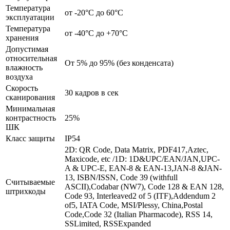
Температура
от -20°C до 60°C
эксплуатации
Температура
от -40°C до +70°C
хранения
Допустимая
относительная
От 5% до 95% (без конденсата)
влажность
воздуха
Скорость
30 кадров в сек
сканирования
Минимальная
контрастность
25%
ШК
Класс защиты
IP54
2D: QR Code, Data Matrix, PDF417,Aztec,
Maxicode, etc /1D: 1D&UPC/EAN/JAN,UPC-
A & UPC-E, EAN-8 & EAN-13,JAN-8 &JAN-
13, ISBN/ISSN, Code 39 (withfull
Считываемые
ASCII),Codabar (NW7), Code 128 & EAN 128,
штрихкоды
Code 93, Interleaved2 of 5 (ITF),Addendum 2
of5, IATA Code, MSI/Plessy, China,Postal
Code,Code 32 (Italian Pharmacode), RSS 14,
SSLimited, RSSExpanded