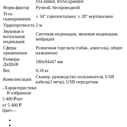
SSLimited, RSSExpanded
Форм-фактор
Ручной, беспроводной
Угол
± 34° горизонтально/ ± 28° вертикально
сканирования
Ударопрочность
2 м
Звуковая и
Световая индикация, звуковая индикация,
визуальная
вибрация
индикация
Сферы
Розничная торговля (табак, алкоголь), общее
применения
назначение
Размеры
180x94x67 мм
ДхШхВ
Вес
0,18 кг
Сканер, руководство пользователя, USB
Комплектация
кабель(1 метр), USB передатчик
Характеристики
В избранное
5 400
₽
/шт
от
5 400 ₽
Цвет
—