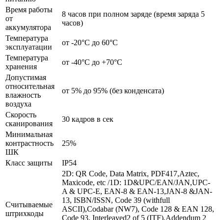
Время работы
8 часов при полном заряде (время заряда 5
от
часов)
аккумулятора
Температура
от -20°C до 60°C
эксплуатации
Температура
от -40°C до +70°C
хранения
Допустимая
относительная
от 5% до 95% (без конденсата)
влажность
воздуха
Скорость
30 кадров в сек
сканирования
Минимальная
контрастность
25%
ШК
Класс защиты
IP54
2D: QR Code, Data Matrix, PDF417,Aztec,
Maxicode, etc /1D: 1D&UPC/EAN/JAN,UPC-
A & UPC-E, EAN-8 & EAN-13,JAN-8 &JAN-
13, ISBN/ISSN, Code 39 (withfull
Считываемые
ASCII),Codabar (NW7), Code 128 & EAN 128,
штрихкоды
Code 93, Interleaved2 of 5 (ITF),Addendum 2