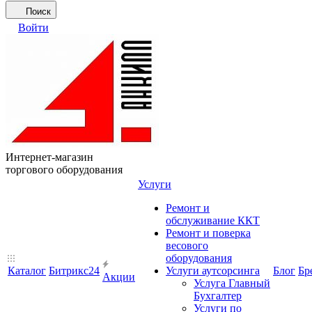
Поиск
Войти
Интернет-магазин
торгового оборудования
Услуги
Ремонт и
обслуживание ККТ
Ремонт и поверка
весового
оборудования
Каталог
Битрикс24
Услуги аутсорсинга
Блог
Бр
Акции
Услуга Главный
Бухгалтер
Услуги по