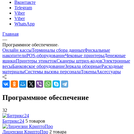
Вконтакте
Telegram
Viber
Viber
WhatsApp
Главная
—
Программное обеспечение
Онлайн кассы
Терминалы сбора данных
Фискальные
накопители
POS-оборудование
Чековые принтеры
Денежные
ящики
Принтеры этикеток
Сканеры штрих-кодов
Электронные
весы
Банковское оборудование
Зеркала обзорные
Расходные
материалы
Системы вызова персонала
Токены
Аксессуары
Программное обеспечение
32
Битрикс24
5 товаров
Лицензии КриптоПро
2 товара