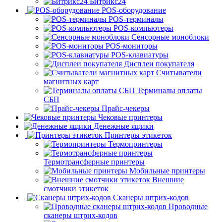
Битрикс24
POS-оборудование
POS-терминалы
POS-компьютеры
Сенсорные моноблоки
POS-мониторы
POS-клавиатуры
Дисплеи покупателя
Считыватели
магнитных карт
Терминалы оплаты
СБП
Прайс-чекеры
Чековые принтеры
Денежные ящики
Принтеры этикеток
Термопринтеры
Термотрансферные принтеры
Мобильные принтеры
Внешние
смотчики этикеток
Сканеры штрих-кодов
Проводные
сканеры штрих-кодов