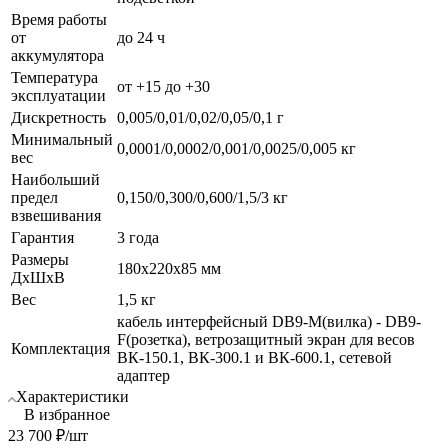
Время работы
от
до 24 ч
аккумулятора
Температура
от +15 до +30
эксплуатации
Дискретность
0,005/0,01/0,02/0,05/0,1 г
Минимальный
0,0001/0,0002/0,001/0,0025/0,005 кг
вес
Наибольший
предел
0,150/0,300/0,600/1,5/3 кг
взвешивания
Гарантия
3 года
Размеры
180х220х85 мм
ДхШхВ
Вес
1,5 кг
кабель интерфейсный DB9-M(вилка) - DB9-
F(розетка), ветрозащитный экран для весов
Комплектация
ВК-150.1, ВК-300.1 и ВК-600.1, сетевой
адаптер
Характеристики
В избранное
23 700
₽
/шт