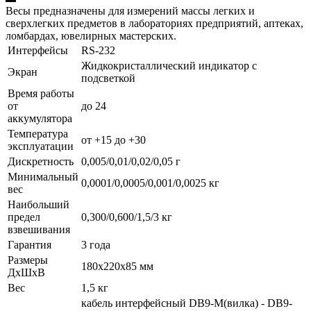
Весы предназначены для измерений массы легких и
сверхлегких предметов в лабораториях предприятий, аптеках,
ломбардах, ювелирных мастерских.
Интерфейсы
RS-232
Жидкокристаллический индикатор с
Экран
подсветкой
Время работы
от
до 24
аккумулятора
Температура
от +15 до +30
эксплуатации
Дискретность
0,005/0,01/0,02/0,05 г
Минимальный
0,0001/0,0005/0,001/0,0025 кг
вес
Наибольший
предел
0,300/0,600/1,5/3 кг
взвешивания
Гарантия
3 года
Размеры
180х220х85 мм
ДхШхВ
Вес
1,5 кг
кабель интерфейсный DB9-M(вилка) - DB9-