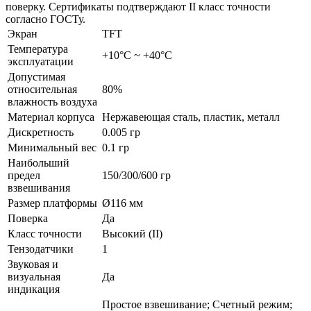
поверку. Сертификаты подтверждают II класс точности
согласно ГОСТу.
Экран
TFT
Температура
+10°С ~ +40°С
эксплуатации
Допустимая
относительная
80%
влажность воздуха
Материал корпуса
Нержавеющая сталь, пластик, металл
Дискретность
0.005 гр
Минимальный вес
0.1 гр
Наибольший
предел
150/300/600 гр
взвешивания
Размер платформы
Ø116 мм
Поверка
Да
Класс точности
Высокий (II)
Тензодатчики
1
Звуковая и
визуальная
Да
индикация
Простое взвешивание; Счетный режим;