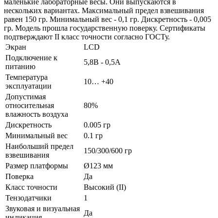
маленькие лабораторные весы. Они выпускаются в
нескольких вариантах. Максимальный предел взвешивания
равен 150 гр. Минимальный вес - 0,1 гр. Дискретность - 0,005
гр. Модель прошла государственную поверку. Сертификаты
подтверждают II класс точности согласно ГОСТу.
Экран
LCD
Подключение к
5,8В - 0,5А
питанию
Температура
10… +40
эксплуатации
Допустимая
относительная
80%
влажность воздуха
Дискретность
0.005 гр
Минимальный вес
0.1 гр
Наибольший предел
150/300/600 гр
взвешивания
Размер платформы
Ø123 мм
Поверка
Да
Класс точности
Высокий (II)
Тензодатчики
1
Звуковая и визуальная
Да
индикация