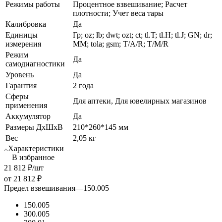
Режимы работы
Процентное взвешивание; Расчет
плотности; Учет веса тары
Калибровка
Да
Единицы
Гр; oz; lb; dwt; ozt; ct; tl.T; tl.H; tl.J; GN; dr;
измерения
MM; tola; gsm; T/A/R; T/M/R
Режим
Да
самодиагностики
Уровень
Да
Гарантия
2 года
Сферы
Для аптеки, Для ювелирных магазинов
применения
Аккумулятор
Да
Размеры ДхШхВ
210*260*145 мм
Вес
2,05 кг
Характеристики
В избранное
21 812
₽
/шт
от
21 812 ₽
Предел взвешивания
—
150.005
150.005
300.005