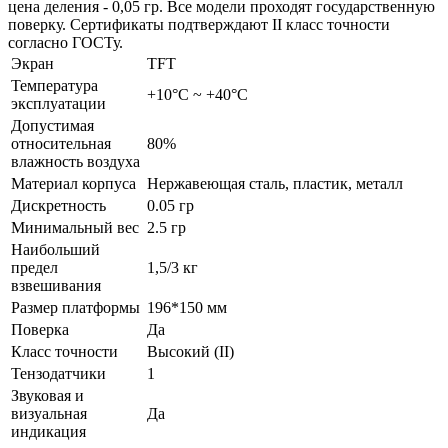
цена деления - 0,05 гр. Все модели проходят государственную
поверку. Сертификаты подтверждают II класс точности
согласно ГОСТу.
Экран
TFT
Температура
+10°С ~ +40°С
эксплуатации
Допустимая
относительная
80%
влажность воздуха
Материал корпуса
Нержавеющая сталь, пластик, металл
Дискретность
0.05 гр
Минимальный вес
2.5 гр
Наибольший
предел
1,5/3 кг
взвешивания
Размер платформы
196*150 мм
Поверка
Да
Класс точности
Высокий (II)
Тензодатчики
1
Звуковая и
визуальная
Да
индикация