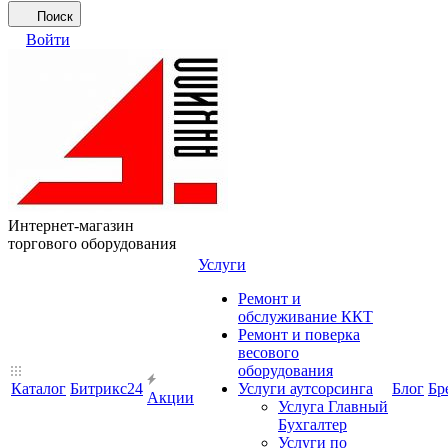
Поиск
Войти
Интернет-магазин
торгового оборудования
Услуги
Ремонт и
обслуживание ККТ
Ремонт и поверка
весового
оборудования
Каталог
Битрикс24
Услуги аутсорсинга
Блог
Бр
Акции
Услуга Главный
Бухгалтер
Услуги по