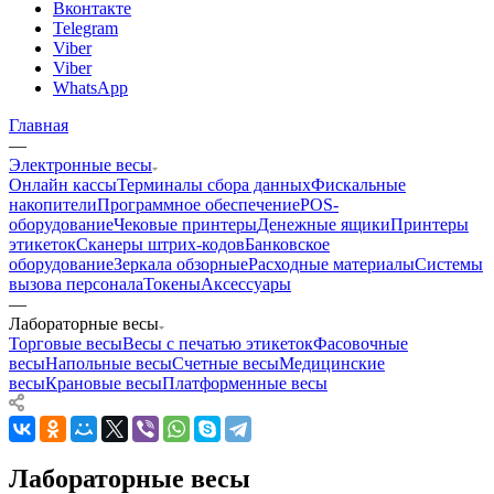
Вконтакте
Telegram
Viber
Viber
WhatsApp
Главная
—
Электронные весы
Онлайн кассы
Терминалы сбора данных
Фискальные
накопители
Программное обеспечение
POS-
оборудование
Чековые принтеры
Денежные ящики
Принтеры
этикеток
Сканеры штрих-кодов
Банковское
оборудование
Зеркала обзорные
Расходные материалы
Системы
вызова персонала
Токены
Аксессуары
—
Лабораторные весы
Торговые весы
Весы с печатью этикеток
Фасовочные
весы
Напольные весы
Счетные весы
Медицинские
весы
Крановые весы
Платформенные весы
Лабораторные весы