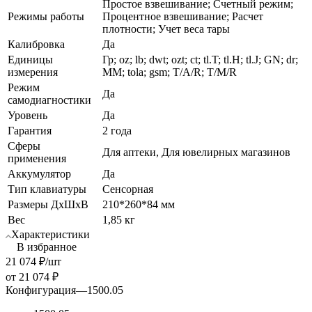
Простое взвешивание; Счетный режим;
Режимы работы
Процентное взвешивание; Расчет
плотности; Учет веса тары
Калибровка
Да
Единицы
Гр; oz; lb; dwt; ozt; ct; tl.T; tl.H; tl.J; GN; dr;
измерения
MM; tola; gsm; T/A/R; T/M/R
Режим
Да
самодиагностики
Уровень
Да
Гарантия
2 года
Сферы
Для аптеки, Для ювелирных магазинов
применения
Аккумулятор
Да
Тип клавиатуры
Сенсорная
Размеры ДхШхВ
210*260*84 мм
Вес
1,85 кг
Характеристики
В избранное
21 074
₽
/шт
от
21 074 ₽
Конфигурация
—
1500.05