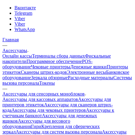
Вконтакте
Telegram
Viber
Viber
WhatsApp
Главная
—
Аксессуары
Онлайн кассы
Терминалы сбора данных
Фискальные
накопители
Программное обеспечение
POS-
оборудование
Чековые принтеры
Денежные ящики
Принтеры
этикеток
Сканеры штрих-кодов
Электронные весы
Банковское
оборудование
Зеркала обзорные
Расходные материалы
Системы
вызова персонала
Токены
—
Аксессуары для сенсорных моноблоков
Аксессуары для кассовых аппаратов
Аксессуары для
принтеров этикеток
Аксессуары для сканеров штрих-
кода
Аксессуары для чековых принтеров
Аксессуары к
счетчикам банкнот
Аксессуары для денежных
ящиков
Аксессуары для весового
оборудования
Гири
Крепления для сферических
зеркал
Аксессуары для систем вызова персонала
Аксессуары