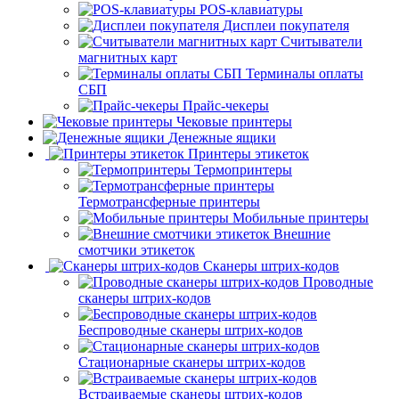
POS-клавиатуры
Дисплеи покупателя
Считыватели
магнитных карт
Терминалы оплаты
СБП
Прайс-чекеры
Чековые принтеры
Денежные ящики
Принтеры этикеток
Термопринтеры
Термотрансферные принтеры
Мобильные принтеры
Внешние
смотчики этикеток
Сканеры штрих-кодов
Проводные
сканеры штрих-кодов
Беспроводные сканеры штрих-кодов
Стационарные сканеры штрих-кодов
Встраиваемые сканеры штрих-кодов