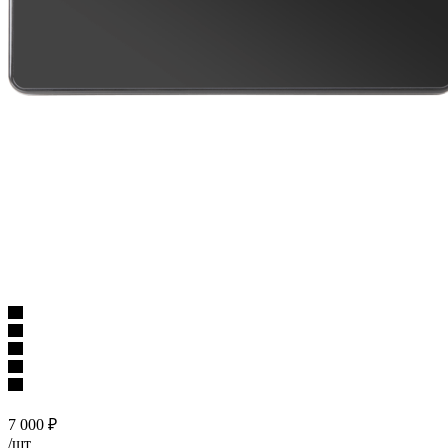
7 000
₽
/шт