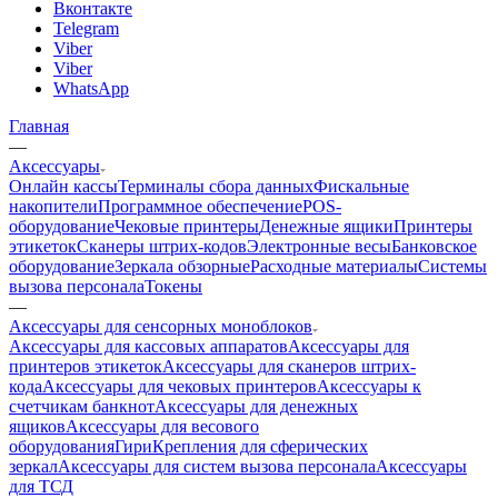
Вконтакте
Telegram
Viber
Viber
WhatsApp
Главная
—
Аксессуары
Онлайн кассы
Терминалы сбора данных
Фискальные
накопители
Программное обеспечение
POS-
оборудование
Чековые принтеры
Денежные ящики
Принтеры
этикеток
Сканеры штрих-кодов
Электронные весы
Банковское
оборудование
Зеркала обзорные
Расходные материалы
Системы
вызова персонала
Токены
—
Аксессуары для сенсорных моноблоков
Аксессуары для кассовых аппаратов
Аксессуары для
принтеров этикеток
Аксессуары для сканеров штрих-
кода
Аксессуары для чековых принтеров
Аксессуары к
счетчикам банкнот
Аксессуары для денежных
ящиков
Аксессуары для весового
оборудования
Гири
Крепления для сферических
зеркал
Аксессуары для систем вызова персонала
Аксессуары
для ТСД