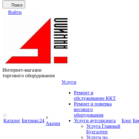
Поиск
Войти
Интернет-магазин
торгового оборудования
Услуги
Ремонт и
обслуживание ККТ
Ремонт и поверка
весового
оборудования
Каталог
Битрикс24
Услуги аутсорсинга
Блог
Бр
Акции
Услуга Главный
Бухгалтер
Услуги по