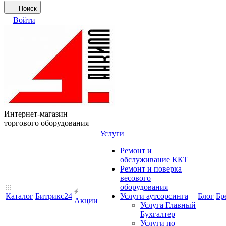
Поиск
Войти
Интернет-магазин
торгового оборудования
Услуги
Ремонт и
обслуживание ККТ
Ремонт и поверка
весового
оборудования
Каталог
Битрикс24
Услуги аутсорсинга
Блог
Бр
Акции
Услуга Главный
Бухгалтер
Услуги по