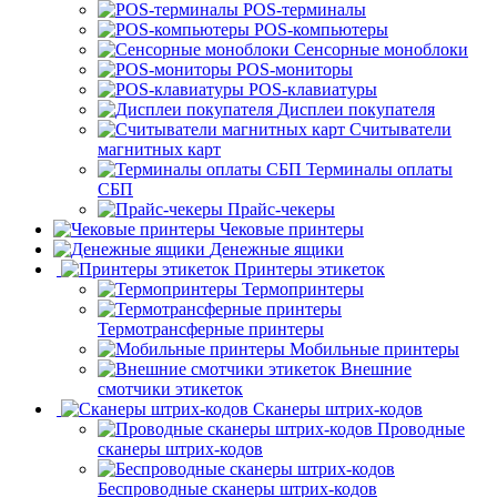
POS-терминалы
POS-компьютеры
Сенсорные моноблоки
POS-мониторы
POS-клавиатуры
Дисплеи покупателя
Считыватели
магнитных карт
Терминалы оплаты
СБП
Прайс-чекеры
Чековые принтеры
Денежные ящики
Принтеры этикеток
Термопринтеры
Термотрансферные принтеры
Мобильные принтеры
Внешние
смотчики этикеток
Сканеры штрих-кодов
Проводные
сканеры штрих-кодов
Беспроводные сканеры штрих-кодов