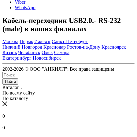
Viber
WhatsApp
Кабель-переходник USB2.0.- RS-232
(male) в наших филиалах
Москва
Пермь
Ижевск
Санкт-Петербург
Нижний Новгород
Краснодар
Ростов-на-Дону
Красноярск
Казань
Челябинск
Омск
Самара
Екатеринбург
Новосибирск
2002-2026 © ООО "АНКИЛЛ"; Все права защищены
Найти
Каталог
По всему сайту
По каталогу
0
0