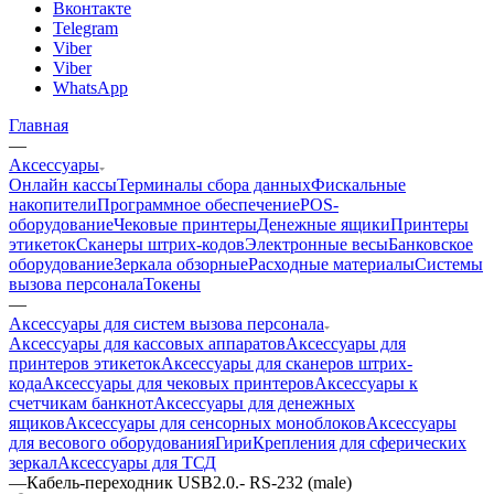
Вконтакте
Telegram
Viber
Viber
WhatsApp
Главная
—
Аксессуары
Онлайн кассы
Терминалы сбора данных
Фискальные
накопители
Программное обеспечение
POS-
оборудование
Чековые принтеры
Денежные ящики
Принтеры
этикеток
Сканеры штрих-кодов
Электронные весы
Банковское
оборудование
Зеркала обзорные
Расходные материалы
Системы
вызова персонала
Токены
—
Аксессуары для систем вызова персонала
Аксессуары для кассовых аппаратов
Аксессуары для
принтеров этикеток
Аксессуары для сканеров штрих-
кода
Аксессуары для чековых принтеров
Аксессуары к
счетчикам банкнот
Аксессуары для денежных
ящиков
Аксессуары для сенсорных моноблоков
Аксессуары
для весового оборудования
Гири
Крепления для сферических
зеркал
Аксессуары для ТСД
—
Кабель-переходник USB2.0.- RS-232 (male)