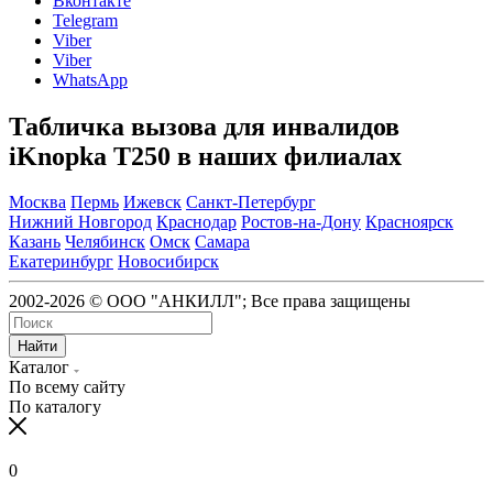
Вконтакте
Telegram
Viber
Viber
WhatsApp
Табличка вызова для инвалидов
iKnopka T250 в наших филиалах
Москва
Пермь
Ижевск
Санкт-Петербург
Нижний Новгород
Краснодар
Ростов-на-Дону
Красноярск
Казань
Челябинск
Омск
Самара
Екатеринбург
Новосибирск
2002-2026 © ООО "АНКИЛЛ"; Все права защищены
Найти
Каталог
По всему сайту
По каталогу
0