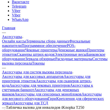
Вконтакте
Telegram
Viber
Viber
WhatsApp
Главная
—
Аксессуары
Онлайн кассы
Терминалы сбора данных
Фискальные
накопители
Программное обеспечение
POS-
оборудование
Чековые принтеры
Денежные ящики
Принтеры
этикеток
Сканеры штрих-кодов
Электронные весы
Банковское
оборудование
Зеркала обзорные
Расходные материалы
Системы
вызова персонала
Токены
—
Аксессуары для систем вызова персонала
Аксессуары для кассовых аппаратов
Аксессуары для
принтеров этикеток
Аксессуары для сканеров штрих-
кода
Аксессуары для чековых принтеров
Аксессуары к
счетчикам банкнот
Аксессуары для денежных
ящиков
Аксессуары для сенсорных моноблоков
Аксессуары
для весового оборудования
Гири
Крепления для сферических
зеркал
Аксессуары для ТСД
—
Табличка вызова для инвалидов iKnopka T250