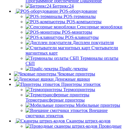
Программное обеспечение DataMobile
Битрикс24
POS-оборудование
POS-терминалы
POS-компьютеры
Сенсорные моноблоки
POS-мониторы
POS-клавиатуры
Дисплеи покупателя
Считыватели
магнитных карт
Терминалы оплаты
СБП
Прайс-чекеры
Чековые принтеры
Денежные ящики
Принтеры этикеток
Термопринтеры
Термотрансферные принтеры
Мобильные принтеры
Внешние
смотчики этикеток
Сканеры штрих-кодов
Проводные