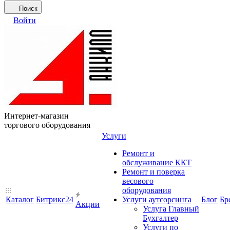
Поиск
Войти
Интернет-магазин
торгового оборудования
Услуги
Ремонт и
обслуживание ККТ
Ремонт и поверка
весового
оборудования
Каталог
Битрикс24
Услуги аутсорсинга
Блог
Бр
Акции
Услуга Главный
Бухгалтер
Услуги по