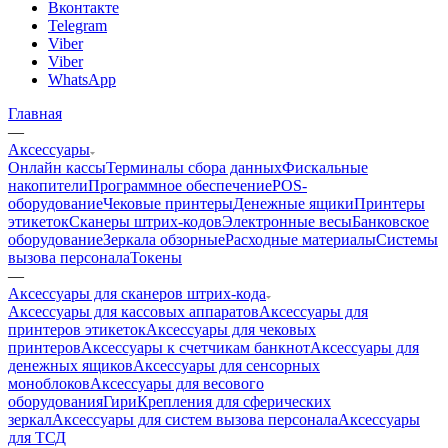
Вконтакте
Telegram
Viber
Viber
WhatsApp
Главная
—
Аксессуары
Онлайн кассы
Терминалы сбора данных
Фискальные
накопители
Программное обеспечение
POS-
оборудование
Чековые принтеры
Денежные ящики
Принтеры
этикеток
Сканеры штрих-кодов
Электронные весы
Банковское
оборудование
Зеркала обзорные
Расходные материалы
Системы
вызова персонала
Токены
—
Аксессуары для сканеров штрих-кода
Аксессуары для кассовых аппаратов
Аксессуары для
принтеров этикеток
Аксессуары для чековых
принтеров
Аксессуары к счетчикам банкнот
Аксессуары для
денежных ящиков
Аксессуары для сенсорных
моноблоков
Аксессуары для весового
оборудования
Гири
Крепления для сферических
зеркал
Аксессуары для систем вызова персонала
Аксессуары
для ТСД