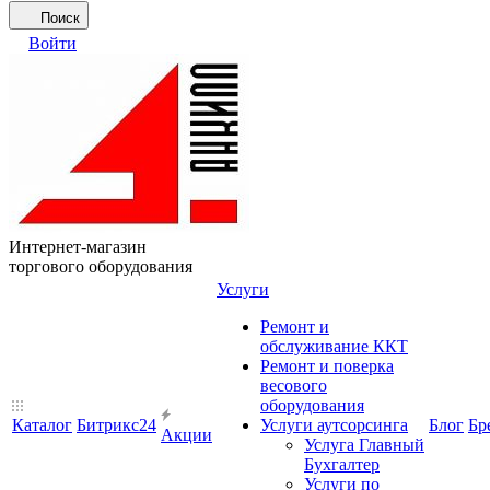
Поиск
Войти
Интернет-магазин
торгового оборудования
Услуги
Ремонт и
обслуживание ККТ
Ремонт и поверка
весового
оборудования
Каталог
Битрикс24
Услуги аутсорсинга
Блог
Бр
Акции
Услуга Главный
Бухгалтер
Услуги по