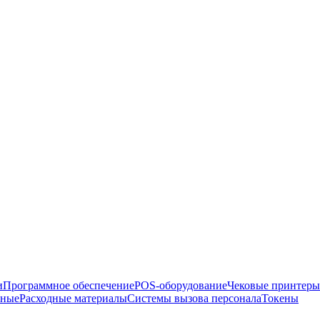
и
Программное обеспечение
POS-оборудование
Чековые принтеры
рные
Расходные материалы
Системы вызова персонала
Токены