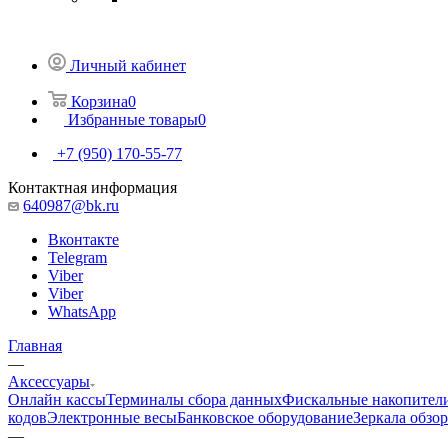
Личный кабинет
Корзина
0
Избранные товары
0
+7 (950) 170-55-77
Контактная информация
640987@bk.ru
Вконтакте
Telegram
Viber
Viber
WhatsApp
Главная
—
Аксессуары
Онлайн кассы
Терминалы сбора данных
Фискальные накопител
кодов
Электронные весы
Банковское оборудование
Зеркала обзо
—