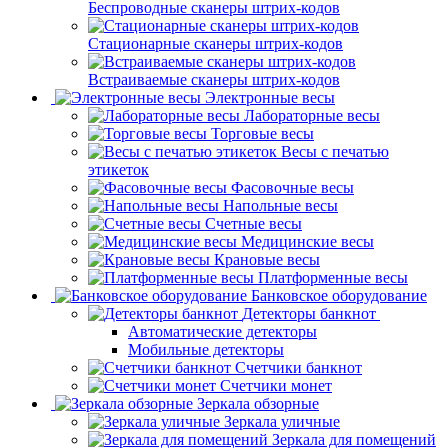
Беспроводные сканеры штрих-кодов
Стационарные сканеры штрих-кодов
Встраиваемые сканеры штрих-кодов
Электронные весы
Лабораторные весы
Торговые весы
Весы с печатью
этикеток
Фасовочные весы
Напольные весы
Счетные весы
Медицинские весы
Крановые весы
Платформенные весы
Банковское оборудование
Детекторы банкнот
Автоматические детекторы
Мобильные детекторы
Счетчики банкнот
Счетчики монет
Зеркала обзорные
Зеркала уличные
Зеркала для помещений