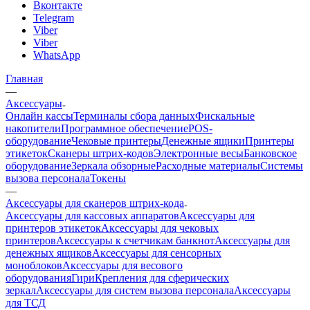
Вконтакте
Telegram
Viber
Viber
WhatsApp
Главная
—
Аксессуары
Онлайн кассы
Терминалы сбора данных
Фискальные
накопители
Программное обеспечение
POS-
оборудование
Чековые принтеры
Денежные ящики
Принтеры
этикеток
Сканеры штрих-кодов
Электронные весы
Банковское
оборудование
Зеркала обзорные
Расходные материалы
Системы
вызова персонала
Токены
—
Аксессуары для сканеров штрих-кода
Аксессуары для кассовых аппаратов
Аксессуары для
принтеров этикеток
Аксессуары для чековых
принтеров
Аксессуары к счетчикам банкнот
Аксессуары для
денежных ящиков
Аксессуары для сенсорных
моноблоков
Аксессуары для весового
оборудования
Гири
Крепления для сферических
зеркал
Аксессуары для систем вызова персонала
Аксессуары
для ТСД