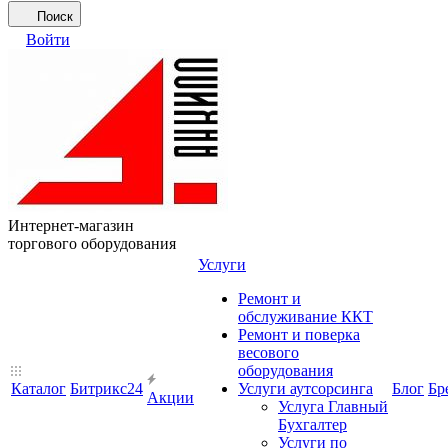
Поиск
Войти
Интернет-магазин
торгового оборудования
Услуги
Ремонт и
обслуживание ККТ
Ремонт и поверка
весового
оборудования
Каталог
Битрикс24
Услуги аутсорсинга
Блог
Бр
Акции
Услуга Главный
Бухгалтер
Услуги по