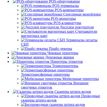
POS-оборудование
POS-терминалы
POS-компьютеры
Сенсорные моноблоки
POS-мониторы
POS-клавиатуры
Дисплеи покупателя
Считыватели
магнитных карт
Терминалы оплаты
СБП
Прайс-чекеры
Чековые принтеры
Денежные ящики
Принтеры этикеток
Термопринтеры
Термотрансферные принтеры
Мобильные принтеры
Внешние
смотчики этикеток
Сканеры штрих-кодов
Проводные
сканеры штрих-кодов