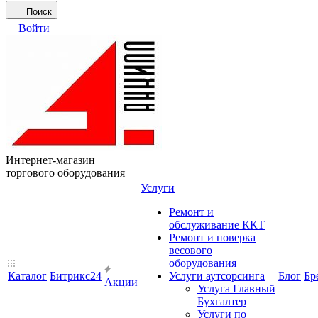
Поиск
Войти
Интернет-магазин
торгового оборудования
Услуги
Ремонт и
обслуживание ККТ
Ремонт и поверка
весового
оборудования
Каталог
Битрикс24
Услуги аутсорсинга
Блог
Бр
Акции
Услуга Главный
Бухгалтер
Услуги по