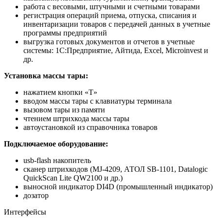
работа с весовыми, штучными и счетными товарами
регистрация операций приема, отпуска, списания и
инвентаризации товаров с передачей данных в учетные
программы предприятий
выгрузка готовых документов и отчетов в учетные
системы: 1С:Предприятие, Айтида, Excel, Microinvest и
др.
Установка массы тары:
нажатием кнопки «T»
вводом массы тары с клавиатуры терминала
вызовом тары из памяти
чтением штрихкода массы тары
автоустановкой из справочника товаров
Подключаемое оборудование:
usb-flash накопитель
сканер штрихкодов (MJ-4209, АТОЛ SB-1101, Datalogic
QuickScan Lite QW2100 и др.)
выносной индикатор DI4D (промышленный индикатор)
дозатор
Интерфейсы