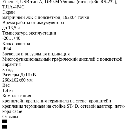
Ethernet, USB тип А, DB9-MА/вилка (интерфейс RS-232),
TJ1A-4P4C
Экран
матричный ЖК с подсветкой, 192х64 точки
Время работы от аккумулятора
до 13,5 ч
Температура эксплуатации
-20…+40
Класс защиты
IP54
Звуковая и визуальная индикация
Многофункциональный графический дисплей с подсветкой
Гарантия
3 года
Размеры ДхШхВ
260x102x60 мм
Вес
1,4 кг
Комплектация
кронштейн крепления терминала на стене, кронштейн
крепления терминала на стойке ST4D, сетевой адаптер, патч-
корд cat5е
Отзывы