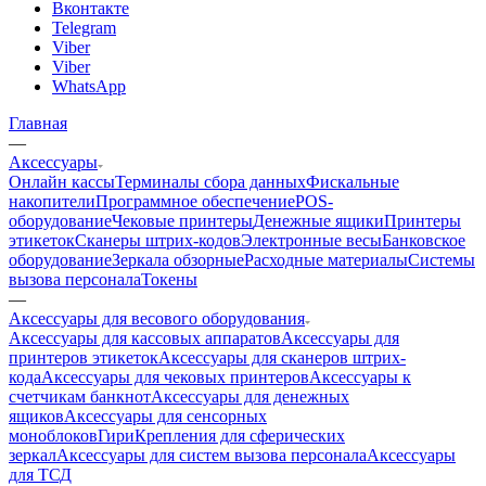
Вконтакте
Telegram
Viber
Viber
WhatsApp
Главная
—
Аксессуары
Онлайн кассы
Терминалы сбора данных
Фискальные
накопители
Программное обеспечение
POS-
оборудование
Чековые принтеры
Денежные ящики
Принтеры
этикеток
Сканеры штрих-кодов
Электронные весы
Банковское
оборудование
Зеркала обзорные
Расходные материалы
Системы
вызова персонала
Токены
—
Аксессуары для весового оборудования
Аксессуары для кассовых аппаратов
Аксессуары для
принтеров этикеток
Аксессуары для сканеров штрих-
кода
Аксессуары для чековых принтеров
Аксессуары к
счетчикам банкнот
Аксессуары для денежных
ящиков
Аксессуары для сенсорных
моноблоков
Гири
Крепления для сферических
зеркал
Аксессуары для систем вызова персонала
Аксессуары
для ТСД