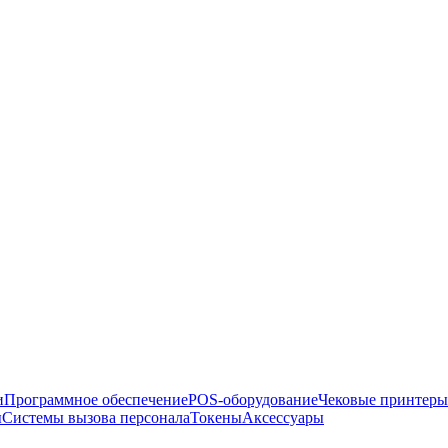
и
Программное обеспечение
POS-оборудование
Чековые принтеры
ы
Системы вызова персонала
Токены
Аксессуары