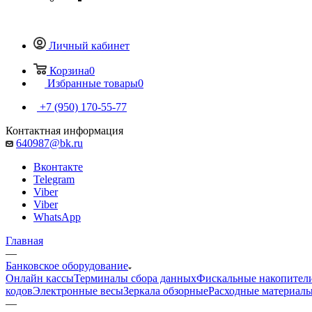
Личный кабинет
Корзина
0
Избранные товары
0
+7 (950) 170-55-77
Контактная информация
640987@bk.ru
Вконтакте
Telegram
Viber
Viber
WhatsApp
Главная
—
Банковское оборудование
Онлайн кассы
Терминалы сбора данных
Фискальные накопител
кодов
Электронные весы
Зеркала обзорные
Расходные материал
—