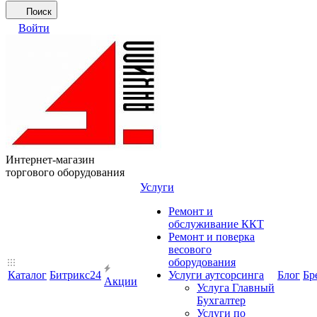
Поиск
Войти
Интернет-магазин
торгового оборудования
Услуги
Ремонт и
обслуживание ККТ
Ремонт и поверка
весового
оборудования
Каталог
Битрикс24
Услуги аутсорсинга
Блог
Бр
Акции
Услуга Главный
Бухгалтер
Услуги по