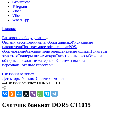
Вконтакте
Telegram
Viber
Viber
WhatsApp
Главная
—
Банковское оборудование
Онлайн кассы
Терминалы сбора данных
Фискальные
накопители
Программное обеспечение
POS-
оборудование
Чековые принтеры
Денежные ящики
Принтеры
этикеток
Сканеры штрих-кодов
Электронные весы
Зеркала
обзорные
Расходные материалы
Системы вызова
персонала
Токены
Аксессуары
—
Счетчики банкнот
Детекторы банкнот
Счетчики монет
—
Счетчик банкнот DORS CT1015
Счетчик банкнот DORS CT1015