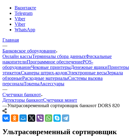
Вконтакте
Telegram
Viber
Viber
WhatsApp
Главная
—
Банковское оборудование
Онлайн кассы
Терминалы сбора данных
Фискальные
накопители
Программное обеспечение
POS-
оборудование
Чековые принтеры
Денежные ящики
Принтеры
этикеток
Сканеры штрих-кодов
Электронные весы
Зеркала
обзорные
Расходные материалы
Системы вызова
персонала
Токены
Аксессуары
—
Счетчики банкнот
Детекторы банкнот
Счетчики монет
—
Ультрасовременный сортировщик банкнот DORS 820
Ультрасовременный сортировщик