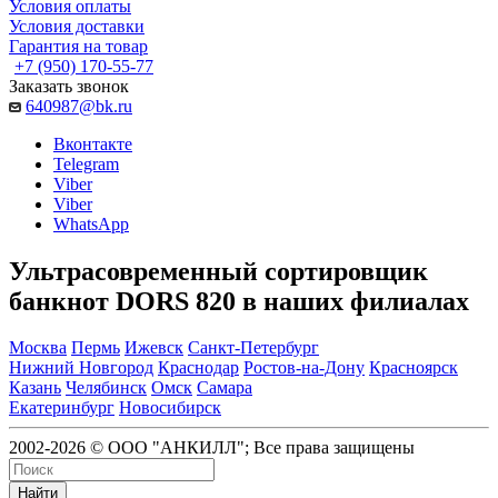
Условия оплаты
Условия доставки
Гарантия на товар
+7 (950) 170-55-77
Заказать звонок
640987@bk.ru
Вконтакте
Telegram
Viber
Viber
WhatsApp
Ультрасовременный сортировщик
банкнот DORS 820 в наших филиалах
Москва
Пермь
Ижевск
Санкт-Петербург
Нижний Новгород
Краснодар
Ростов-на-Дону
Красноярск
Казань
Челябинск
Омск
Самара
Екатеринбург
Новосибирск
2002-2026 © ООО "АНКИЛЛ"; Все права защищены
Найти