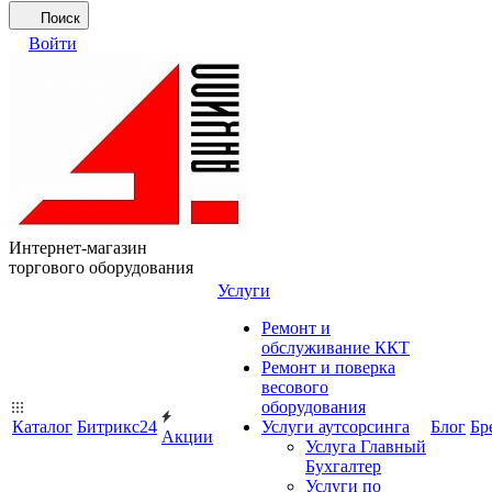
Поиск
Войти
Интернет-магазин
торгового оборудования
Услуги
Ремонт и
обслуживание ККТ
Ремонт и поверка
весового
оборудования
Каталог
Битрикс24
Услуги аутсорсинга
Блог
Бр
Акции
Услуга Главный
Бухгалтер
Услуги по