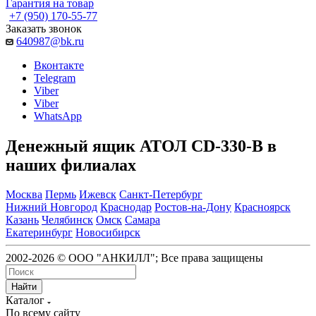
Гарантия на товар
+7 (950) 170-55-77
Заказать звонок
640987@bk.ru
Вконтакте
Telegram
Viber
Viber
WhatsApp
Денежный ящик АТОЛ CD-330-B в
наших филиалах
Москва
Пермь
Ижевск
Санкт-Петербург
Нижний Новгород
Краснодар
Ростов-на-Дону
Красноярск
Казань
Челябинск
Омск
Самара
Екатеринбург
Новосибирск
2002-2026 © ООО "АНКИЛЛ"; Все права защищены
Найти
Каталог
По всему сайту