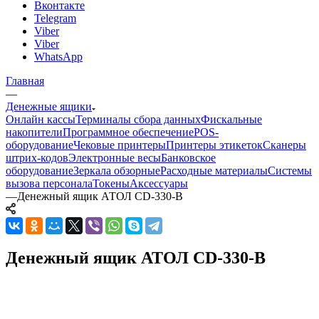
Вконтакте
Telegram
Viber
Viber
WhatsApp
Главная
—
Денежные ящики
Онлайн кассы
Терминалы сбора данных
Фискальные
накопители
Программное обеспечение
POS-
оборудование
Чековые принтеры
Принтеры этикеток
Сканеры
штрих-кодов
Электронные весы
Банковское
оборудование
Зеркала обзорные
Расходные материалы
Системы
вызова персонала
Токены
Аксессуары
—
Денежный ящик АТОЛ CD-330-B
Денежный ящик АТОЛ CD-330-B