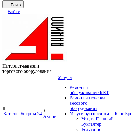
Поиск
Войти
Интернет-магазин
торгового оборудования
Услуги
Ремонт и
обслуживание ККТ
Ремонт и поверка
весового
оборудования
Каталог
Битрикс24
Услуги аутсорсинга
Блог
Бр
Акции
Услуга Главный
Бухгалтер
Услуги по