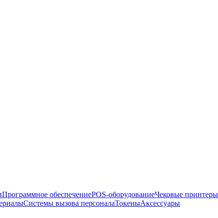
и
Программное обеспечение
POS-оборудование
Чековые принтеры
териалы
Системы вызова персонала
Токены
Аксессуары