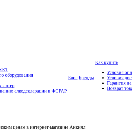
Как купить
 ККТ
Условия оп
го оборудования
Блог
Бренды
Условия дос
Гарантия на
хгалтер
Возврат тов
ованию алкодекларации в ФСРАР
изким ценам в интернет-магазине Анкилл