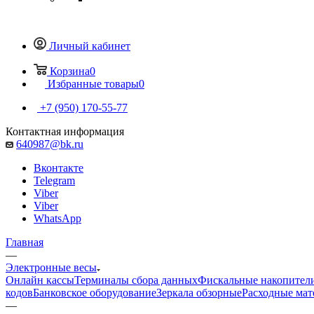
Личный кабинет
Корзина
0
Избранные товары
0
+7 (950) 170-55-77
Контактная информация
640987@bk.ru
Вконтакте
Telegram
Viber
Viber
WhatsApp
Главная
—
Электронные весы
Онлайн кассы
Терминалы сбора данных
Фискальные накопител
кодов
Банковское оборудование
Зеркала обзорные
Расходные ма
—