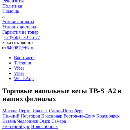
Реквизиты
Политика
Помощь
Условия оплаты
Условия доставки
Гарантия на товар
+7 (950) 170-55-77
Заказать звонок
640987@bk.ru
Вконтакте
Telegram
Viber
Viber
WhatsApp
Торговые напольные весы TB-S_А2 в
наших филиалах
Москва
Пермь
Ижевск
Санкт-Петербург
Нижний Новгород
Краснодар
Ростов-на-Дону
Красноярск
Казань
Челябинск
Омск
Самара
Екатеринбург
Новосибирск