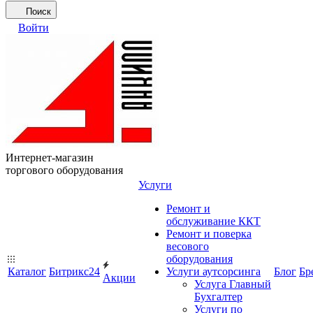
Поиск
Войти
Интернет-магазин
торгового оборудования
Услуги
Ремонт и
обслуживание ККТ
Ремонт и поверка
весового
оборудования
Каталог
Битрикс24
Услуги аутсорсинга
Блог
Бр
Акции
Услуга Главный
Бухгалтер
Услуги по