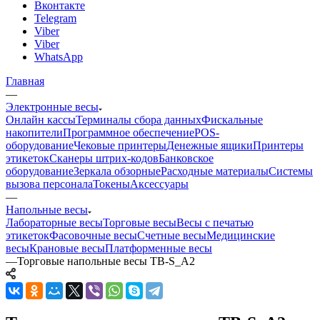
Вконтакте
Telegram
Viber
Viber
WhatsApp
Главная
—
Электронные весы
Онлайн кассы
Терминалы сбора данных
Фискальные
накопители
Программное обеспечение
POS-
оборудование
Чековые принтеры
Денежные ящики
Принтеры
этикеток
Сканеры штрих-кодов
Банковское
оборудование
Зеркала обзорные
Расходные материалы
Системы
вызова персонала
Токены
Аксессуары
—
Напольные весы
Лабораторные весы
Торговые весы
Весы с печатью
этикеток
Фасовочные весы
Счетные весы
Медицинские
весы
Крановые весы
Платформенные весы
—
Торговые напольные весы TB-S_А2