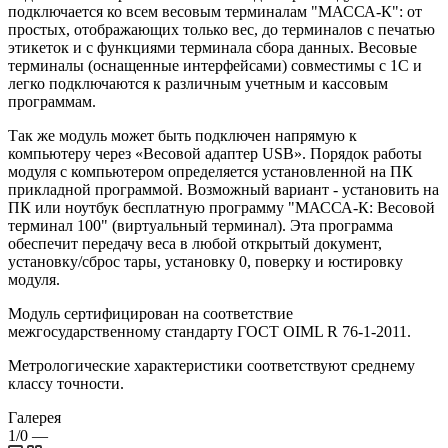
подключается ко всем весовым терминалам "МАССА-К": от
простых, отображающих только вес, до терминалов с печатью
этикеток и с функциями терминала сбора данных. Весовые
терминалы (оснащенные интерфейсами) совместимы с 1С и
легко подключаются к различным учетным и кассовым
программам.
Так же модуль может быть подключен напрямую к
компьютеру через «Весовой адаптер USB». Порядок работы
модуля с компьютером определяется установленной на ПК
прикладной программой. Возможный вариант - установить на
ПК или ноутбук бесплатную программу "МАССА-К: Весовой
терминал 100" (виртуальный терминал). Эта программа
обеспечит передачу веса в любой открытый документ,
установку/сброс тары, установку 0, поверку и юстировку
модуля.
Модуль сертифицирован на соответствие
межгосударственному стандарту ГОСТ OIML R 76-1-2011.
Метрологические характеристики соответствуют среднему
классу точности.
Галерея
1/0
—