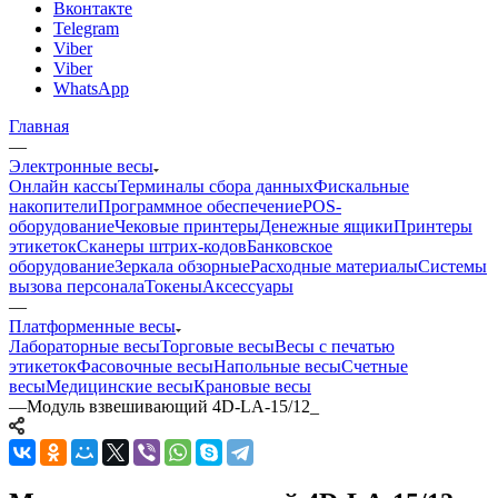
Вконтакте
Telegram
Viber
Viber
WhatsApp
Главная
—
Электронные весы
Онлайн кассы
Терминалы сбора данных
Фискальные
накопители
Программное обеспечение
POS-
оборудование
Чековые принтеры
Денежные ящики
Принтеры
этикеток
Сканеры штрих-кодов
Банковское
оборудование
Зеркала обзорные
Расходные материалы
Системы
вызова персонала
Токены
Аксессуары
—
Платформенные весы
Лабораторные весы
Торговые весы
Весы с печатью
этикеток
Фасовочные весы
Напольные весы
Счетные
весы
Медицинские весы
Крановые весы
—
Модуль взвешивающий 4D-LA-15/12_